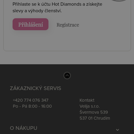
Přihlaste se k účtu Hot Diamonds a získejte
slevy a výhody členství.
Přihlášení
Registrace
ZÁKAZNICKÝ SERVIS
+420 774 076 347
Kontakt
Po - Pá 8:00 - 16:00
Velija s.r.o.
Švermova 539
537 01 Chrudim
O NÁKUPU
expand_more