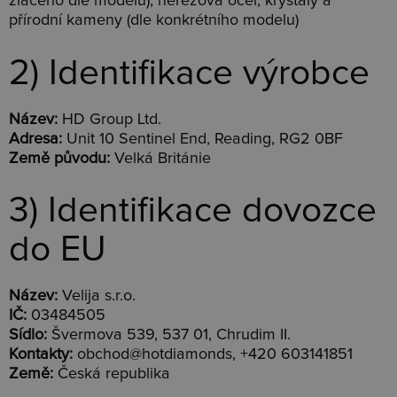
zlaceno dle modelu), nerezová ocel, krystaly a
přírodní kameny (dle konkrétního modelu)
2) Identifikace výrobce
Název:
HD Group Ltd.
Adresa:
Unit 10 Sentinel End, Reading, RG2 0BF
Země původu:
Velká Británie
3) Identifikace dovozce
do EU
Název:
Velija s.r.o.
IČ:
03484505
Sídlo:
Švermova 539, 537 01, Chrudim II.
Kontakty:
obchod@hotdiamonds, +420 603141851
Země:
Česká republika