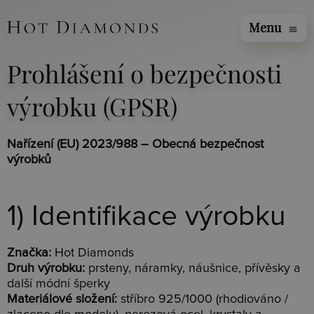
Menu
menu
Prohlášení o bezpečnosti
výrobku (GPSR)
Nařízení (EU) 2023/988 – Obecná bezpečnost
výrobků
1) Identifikace výrobku
Značka:
Hot Diamonds
Druh výrobku:
prsteny, náramky, náušnice, přívěsky a
další módní šperky
Materiálové složení:
stříbro 925/1000 (rhodiováno /