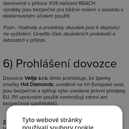
stanovené v příloze XVII nařízení REACH
výrobky jsou bezpečné pro běžné nošení v souladu s
deklarovaným účelem použití
Pozn.: Hodnoty a protokoly zkoušek jsou k dispozici
na vyžádání. Uveďte čísla zkušebních protokolů a
laboratoří v příloze.
6) Prohlášení dovozce
Dovozce
Velija s.r.o.
tímto prohlašuje, že šperky
značky
Hot Diamonds
, uváděné na trh Evropské unie,
jsou bezpečné a splňují výše uvedené právní předpisy
EU. Při správném použití neohrožují zdraví ani
bezpečnost spotřebitelů.
Tyto webové stránky
Za dovozce do EU:
používají soubory cookie.
Velija s.r.o.