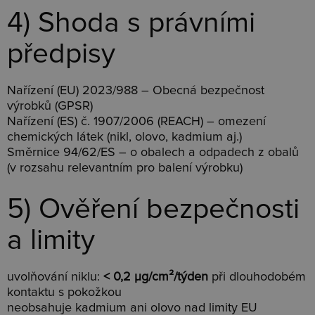
4) Shoda s právními
předpisy
Nařízení (EU) 2023/988 – Obecná bezpečnost
výrobků (GPSR)
Nařízení (ES) č. 1907/2006 (REACH) – omezení
chemických látek (nikl, olovo, kadmium aj.)
Směrnice 94/62/ES – o obalech a odpadech z obalů
(v rozsahu relevantním pro balení výrobku)
5) Ověření bezpečnosti
a limity
uvolňování niklu:
< 0,2 µg/cm²/týden
při dlouhodobém
kontaktu s pokožkou
neobsahuje kadmium ani olovo nad limity EU