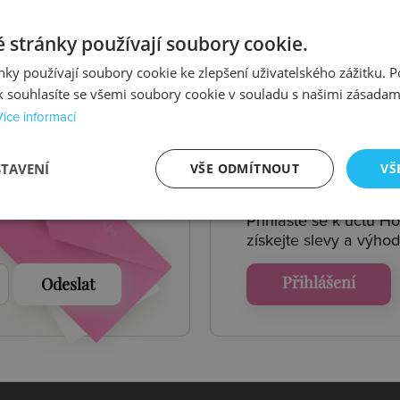
istit více
 stránky používají soubory cookie.
ky používají soubory cookie ke zlepšení uživatelského zážitku. 
 souhlasíte se všemi soubory cookie v souladu s našimi zásadam
Více informací
 AKCE
ÚČET
HO
STAVENÍ
VŠE ODMÍTNOUT
VŠ
Přihlaste se k účtu H
získejte
slevy a výhod
Přihlášení
Odeslat