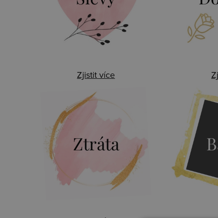
Zjistit více
Zj
Ztráta
B