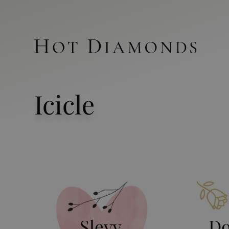
Icicle
Slevy
Do