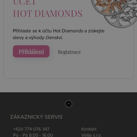
ÚČET
HOT DIAMONDS
Přihlaste se k účtu Hot Diamonds a získejte
slevy a výhody členství.
Přihlášení
Registrace
ZÁKAZNICKÝ SERVIS
+420 774 076 347
Kontakt
Po - Pá 8:00 - 16:00
Velija s.r.o.