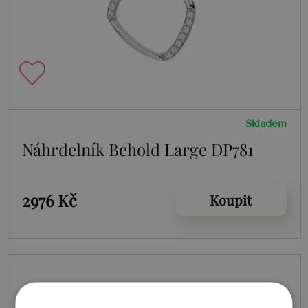
Skladem
Náhrdelník Behold Large DP781
2976 Kč
Koupit