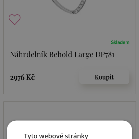
Skladem
Náhrdelník Behold Large DP781
2976 Kč
Koupit
Tyto webové stránky