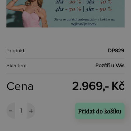
Produkt
DP829
Skladem
Pozítří u Vás
Cena
2.969,- Kč
Přidat do košíku