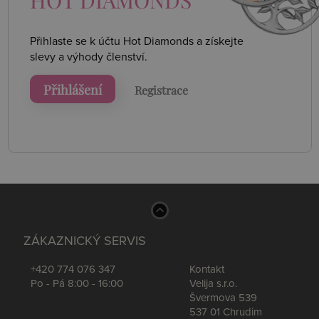
Přihlaste se k účtu Hot Diamonds a získejte
slevy a výhody členství.
Přihlášení
Registrace
ZÁKAZNICKÝ SERVIS
+420 774 076 347
Kontakt
Po - Pá 8:00 - 16:00
Velija s.r.o.
Švermova 539
537 01 Chrudim