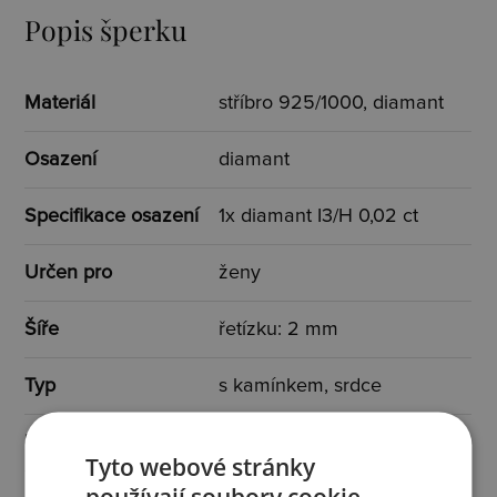
Popis šperku
Materiál
stříbro 925/1000, diamant
Osazení
diamant
Specifikace osazení
1x diamant I3/H 0,02 ct
Určen pro
ženy
Šíře
řetízku: 2 mm
Typ
s kamínkem, srdce
Barva
stříbrná, bílá
Tyto webové stránky
používají soubory cookie.