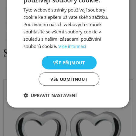
Délka
75 cm
Tyto webové stránky používají soubory
Rozměr
srdce: 30x28x7 mm
cookie ke zlepšení uživatelského zážitku.
Používáním našich webových stránek
souhlasíte se všemi soubory cookie v
Váha
12.00 g
souladu s našimi zásadami používání
souborů cookie.
Více informací
Související šperky
VŠE PŘIJMOUT
VŠE ODMÍTNOUT
UPRAVIT NASTAVENÍ