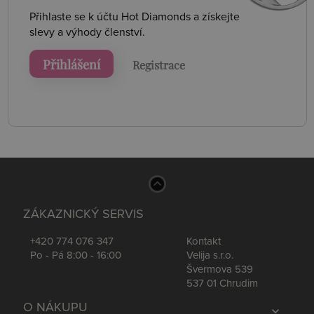
Přihlaste se k účtu Hot Diamonds a získejte
slevy a výhody členství.
Přihlášení
Registrace
ZÁKAZNICKÝ SERVIS
+420 774 076 347
Kontakt
Po - Pá 8:00 - 16:00
Velija s.r.o.
Švermova 539
537 01 Chrudim
O NÁKUPU
expand_more