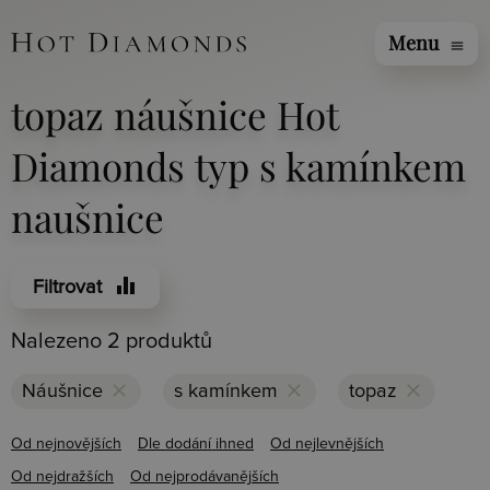
Menu
menu
topaz náušnice Hot
Diamonds typ s kamínkem
naušnice
equalizer
Filtrovat
Nalezeno 2 produktů
clear
clear
clear
Náušnice
s kamínkem
topaz
Od nejnovějších
Dle dodání ihned
Od nejlevnějších
Od nejdražších
Od nejprodávanějších