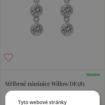
Skladem
Stříbrné náušnice Willow DE585
1966 Kč
Koupit
Tyto webové stránky