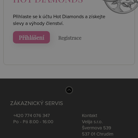
Přihlaste se k účtu Hot Diamonds a získejte
slevy a výhody členství.
Přihlášení
Registrace
ZÁKAZNICKÝ SERVIS
+420 774 076 347
Kontakt
Po - Pá 8:00 - 16:00
Velija s.r.o.
Švermova 539
537 01 Chrudim