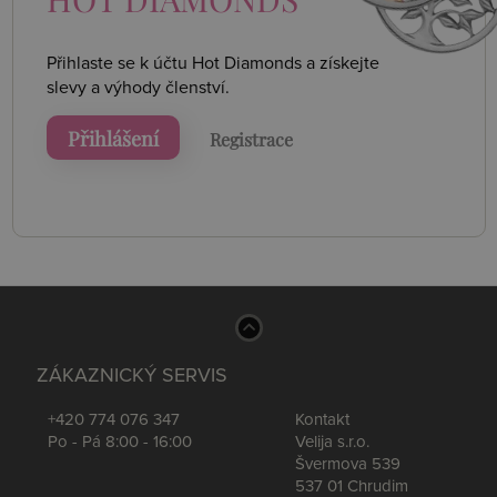
Přihlaste se k účtu Hot Diamonds a získejte
slevy a výhody členství.
Přihlášení
Registrace
ZÁKAZNICKÝ SERVIS
+420 774 076 347
Kontakt
Po - Pá 8:00 - 16:00
Velija s.r.o.
Švermova 539
537 01 Chrudim