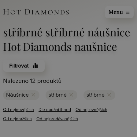
Menu
menu
stříbrné stříbrné náušnice
Hot Diamonds naušnice
equalizer
Filtrovat
Nalezeno 12 produktů
clear
clear
clear
Náušnice
stříbrné
stříbrné
Od nejnovějších
Dle dodání ihned
Od nejlevnějších
Od nejdražších
Od nejprodávanějších