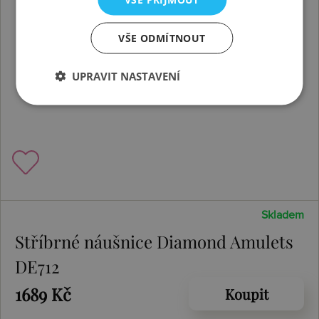
VŠE ODMÍTNOUT
UPRAVIT NASTAVENÍ
Skladem
Stříbrné náušnice Diamond Amulets
DE712
1689 Kč
Koupit