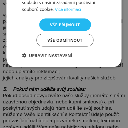
souladu s našimi zásadami používání
vašeho souhlasu) za účelem:
souborů cookie.
Více informací
vyřízení vašich dotazů a požadavků;
pokud jste u nás objednali zboží nebo s námi uzavřeli
VŠE PŘIJMOUT
jinou smlouvu a váš požadavek se vztahuje k této
smlouvě, můžeme toto zpracování realizovat na
VŠE ODMÍTNOUT
základě plnění této objednávky nebo smlouvy;
evidence vašich požadavků, abychom je mohli
kontrolovat, že je plníme řádně a včas;
UPRAVIT NASTAVENÍ
prokazování, že jsme váš požadavek přijali a vyřídili,
např. když u nás touto cestou objednáte nějaké zboží
nebo uplatníte reklamaci;
jejich analýzy pro zlepšování kvality našich služeb.
5.
Pokud nám udělíte svůj souhlas:
Pokud dosud nevyužíváte naše služby (nemáte s námi
uzavřenou objednávku nebo kupní smlouvu) a při
poskytnutí svých údajů nám udělíte svůj souhlas,
můžeme Vaše identifikační a kontaktní údaje použít
pro zasílání nabídek a pozvánek e-mailem, textovou
zprávou, sdělit Vám naše nabídky po telefonu nebo