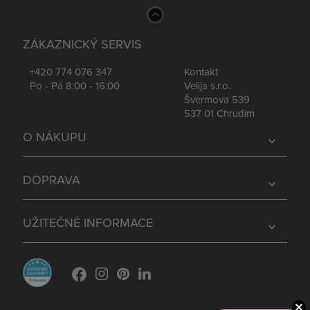
ZÁKAZNICKÝ SERVIS
+420 774 076 347
Kontakt
Po - Pá 8:00 - 16:00
Velija s.r.o.
Švermova 539
537 01 Chrudim
O NÁKUPU
expand_more
DOPRAVA
expand_more
UŽITEČNÉ INFORMACE
expand_more