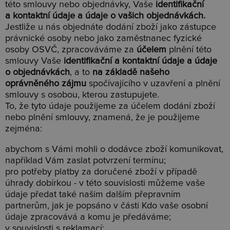
této smlouvy nebo objednávky, Vaše
identifikační
a kontaktní údaje a údaje o vašich objednávkách.
Jestliže u nás objednáte dodání zboží jako zástupce
právnické osoby nebo jako zaměstnanec fyzické
osoby OSVČ, zpracováváme za
účelem
plnění této
smlouvy Vaše
identifikační a kontaktní údaje a údaje
o objednávkách
, a to
na základě našeho
oprávněného zájmu
spočívajícího v uzavření a plnění
smlouvy s osobou, kterou zastupujete.
To, že tyto údaje použijeme za účelem dodání zboží
nebo plnění smlouvy, znamená, že je použijeme
zejména:
abychom s Vámi mohli o dodávce zboží komunikovat,
například Vám zaslat potvrzení termínu;
pro potřeby platby za doručené zboží v případě
úhrady dobírkou - v této souvislosti můžeme vaše
údaje předat také našim dalším přepravním
partnerům, jak je popsáno v části Kdo vaše osobní
údaje zpracovává a komu je předáváme;
v souvislosti s reklamací;