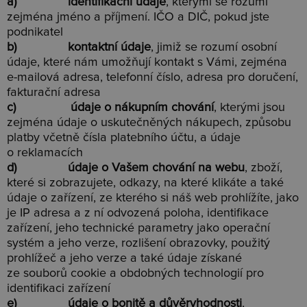
a) identifikační údaje
, kterými se rozumí
zejména jméno a příjmení. IČO a DIČ, pokud jste
podnikatel
b) kontaktní údaje
, jimiž se rozumí osobní
údaje, které nám umožňují kontakt s Vámi, zejména
e-mailová adresa, telefonní číslo, adresa pro doručení,
fakturační adresa
c) údaje o nákupním chování
, kterými jsou
zejména údaje o uskutečněných nákupech, způsobu
platby včetně čísla platebního účtu, a údaje
o reklamacích
d) údaje o Vašem chování na webu
, zboží,
které si zobrazujete, odkazy, na které klikáte a také
údaje o zařízení, ze kterého si náš web prohlížíte, jako
je IP adresa a z ní odvozená poloha, identifikace
zařízení, jeho technické parametry jako operační
systém a jeho verze, rozlišení obrazovky, použitý
prohlížeč a jeho verze a také údaje získané
ze souborů cookie a obdobných technologií pro
identifikaci zařízení
e) údaje o bonitě a důvěryhodnosti
,