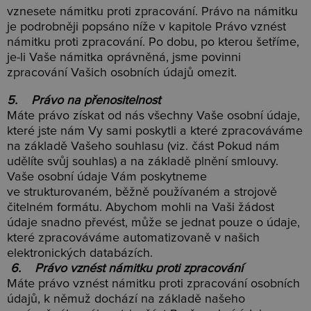
vznesete námitku proti zpracování. Právo na námitku
je podrobněji popsáno níže v kapitole Právo vznést
námitku proti zpracování. Po dobu, po kterou šetříme,
je-li Vaše námitka oprávněná, jsme povinni
zpracování Vašich osobních údajů omezit.
5. Právo na přenositelnost
Máte právo získat od nás všechny Vaše osobní údaje,
které jste nám Vy sami poskytli a které zpracováváme
na základě Vašeho souhlasu (viz. část Pokud nám
udělíte svůj souhlas) a na základě plnění smlouvy.
Vaše osobní údaje Vám poskytneme
ve strukturovaném, běžně používaném a strojově
čitelném formátu. Abychom mohli na Vaši žádost
údaje snadno převést, může se jednat pouze o údaje,
které zpracováváme automatizovaně v našich
elektronických databázích.
6.
Právo vznést námitku proti zpracov
ání
Máte právo vznést námitku proti zpracování osobních
údajů, k němuž dochází na základě našeho