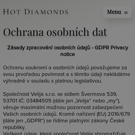
Menu
menu
Ochrana osobních dat
Zásady zpracování osobních údajů -
GDPR Privacy
notice
Ochranu soukromí a osobních údajů považujeme za
svou prvořadou povinnost a s těmito údaji nakládáme
výhradně v souladu s platnou legislativou.
Společnost Velija s.r.o. se sídlem Švermova 539,
53701 IČ: 03484505 (dále jen „Velija“ nebo „my“),
věnuje maximální možnou pozornost zabezpečení
Vašich osobních údajů. Kromě nařízení (EU) 2016/679
(dále jen „GDPR“) se řídíme platnými zákony České
republiky.
Veškeré údaje, které společnost Velija shromažďuje,