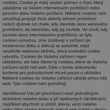
cookies. Cookie je malý soubor písmen a čísel, který
ukládáme ve Vašem internetovém prohlížeči nebo
pevném disku Vašeho počítače. Některé cookies nám
umožňují propojit Vaše aktivity během prohlížení
našich stránek od chvíle, kdy otevřete okno webového
prohlížeče, do okamžiku, kdy jej zavřete. Ve chvíli, kdy
zavřete okno internetového prohlížeče, se tyto
cookies vymažou. Jiné zůstávají v zařízení po
nastavenou dobu a aktivují se pokaždé, když
navštívíte webovou stránku, která konkrétní cookie
vytvořila. Cookies do Vašeho zařízení nejen
ukládáme, ale také čteme ty cookies, které do Vašeho
zařízení uložil náš web. Dále v tomto dokumentu
budeme pro jednoduchost mluvit pouze o ukládání.
Některé cookies do Vašeho zařízení ukládá přímo náš
web. Tyto cookies nám pomáhají:
identifikovat Vás při přecházení mezi jednotlivými
stránkami našeho webu a při opětovných návštěvách,
například abychom si uložili, kterou verzi našeho
webu Vám máme zobrazit, pokud web nabízí v danou