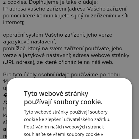
z cookies. Doplňujeme je také o údaje:
IP adresa vašeho zařízení (adresa Vašeho zařízení,
pomocí které komunikujete s jinými zařízeními v síti
internet);
operační systém Vašeho zařízení, jeho verze
a jazykové nastavení;
prohlížeč, který na svém zařízení používáte, jeho
verze a jazykové nastavení; adresa webové stránky
(URL adresa), ze které přicházíte na náš web.
Pro tyto účely osobní údaje používáme po dobu
14 měsíců. Proti tomuto zpracování máte právo
uplatnit námitku, respkt. kdykoliv si nastavení změnit.
Tyto webové stránky
4. Pokud s námi komunikujete prostřednictvím
používají soubory cookie.
různých kanálů
Pokud s námi komunikujete prostřednictvím různých
Tyto webové stránky používají soubory
kanálů, zejména prostřednictvím emailu a sociálních
cookie ke zlepšení uživatelského zážitku.
sítí, budeme zpracovávat
vaše identifikační
Používáním našich webových stránek
a kontaktní údaje a záznamy o proběhlé komunikaci
souhlasíte se všemi soubory cookie v
na základě našeho oprávněného zájmu (tedy bez