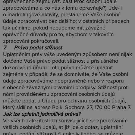
oprávněného zájmu (viz. část Proč osobní údaje
zpracováváme a co nás k tomu opravňuje?). Jde-li
o marketingové aktivity, přestaneme Vaše osobní
údaje zpracovávat bez dalšího; v ostatních případech
tak učiníme, pokud nebudeme mít závažné
oprávněné důvody pro to, abychom v takovém
zpracování pokračovali.
7. Právo podat stížnost
Uplatněním práv výše uvedeným způsobem není nijak
dotčeno Vaše právo podat stížnost u příslušného
dozorového úřadu. Toto právo můžete uplatnit
zejména v případě, že se domníváte, že Vaše osobní
údaje zpracováváme neoprávněně nebo v rozporu
s obecně závaznými právními předpisy. Stížnost proti
námi prováděnému zpracování osobních údajů
můžete podat u Úřadu pro ochranu osobních údajů,
který sídlí na adrese Pplk. Sochora 27, 170 00 Praha 7.
Jak lze uplatnit jednotlivá práva?
Ve všech záležitostech souvisejících se zpracováním
vašich osobních údajů, ať již jde o dotaz, uplatnění
práva, podání stížnosti či cokoliv jiného, se můžete