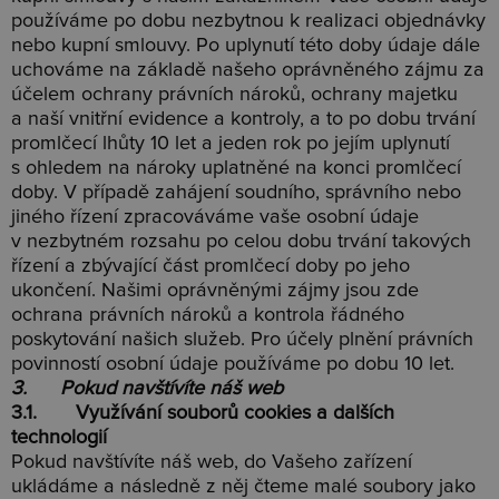
používáme po dobu nezbytnou k realizaci objednávky
nebo kupní smlouvy. Po uplynutí této doby údaje dále
uchováme na základě našeho oprávněného zájmu za
účelem ochrany právních nároků, ochrany majetku
a naší vnitřní evidence a kontroly, a to po dobu trvání
promlčecí lhůty 10 let a jeden rok po jejím uplynutí
s ohledem na nároky uplatněné na konci promlčecí
doby. V případě zahájení soudního, správního nebo
jiného řízení zpracováváme vaše osobní údaje
v nezbytném rozsahu po celou dobu trvání takových
řízení a zbývající část promlčecí doby po jeho
ukončení. Našimi oprávněnými zájmy jsou zde
ochrana právních nároků a kontrola řádného
poskytování našich služeb. Pro účely plnění právních
povinností osobní údaje používáme po dobu 10 let.
3. Pokud navštívíte náš web
3.1. Využívání souborů cookies a dalších
technologií
Pokud navštívíte náš web, do Vašeho zařízení
ukládáme a následně z něj čteme malé soubory jako