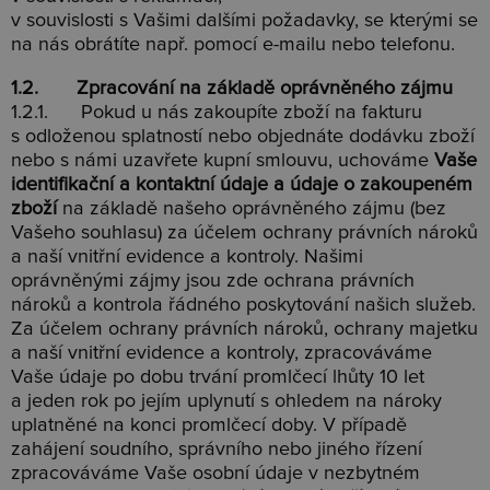
v souvislosti s Vašimi dalšími požadavky, se kterými se
na nás obrátíte např. pomocí e-mailu nebo telefonu.
1.2. Zpracování na základě oprávněného zájmu
1.2.1. Pokud u nás zakoupíte zboží na fakturu
s odloženou splatností nebo objednáte dodávku zboží
nebo s námi uzavřete kupní smlouvu, uchováme
Vaše
identifikační a kontaktní údaje a údaje o zakoupeném
zboží
na základě našeho oprávněného zájmu (bez
Vašeho souhlasu) za účelem ochrany právních nároků
a naší vnitřní evidence a kontroly. Našimi
oprávněnými zájmy jsou zde ochrana právních
nároků a kontrola řádného poskytování našich služeb.
Za účelem ochrany právních nároků, ochrany majetku
a naší vnitřní evidence a kontroly, zpracováváme
Vaše údaje po dobu trvání promlčecí lhůty 10 let
a jeden rok po jejím uplynutí s ohledem na nároky
uplatněné na konci promlčecí doby. V případě
zahájení soudního, správního nebo jiného řízení
zpracováváme Vaše osobní údaje v nezbytném