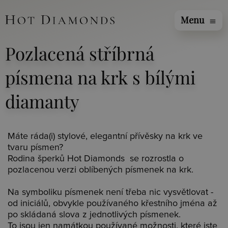
Menu
menu
Pozlacená stříbrná
písmena na krk s bílými
diamanty
Máte ráda(i) stylové, elegantní přívěsky na krk ve
tvaru písmen?
Rodina šperků Hot Diamonds se rozrostla o
pozlacenou verzi oblíbených písmenek na krk.
Na symboliku písmenek není třeba nic vysvětlovat -
od iniciálů, obvykle používaného křestního jména až
po skládaná slova z jednotlivých písmenek.
To jsou jen namátkou používané možnosti, které jste