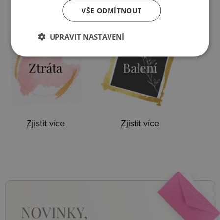
VŠE ODMÍTNOUT
Zjistit více
Zjistit více
UPRAVIT NASTAVENÍ
Ztráta
Balení
Zjistit více
Zjistit více
NOVINKY,