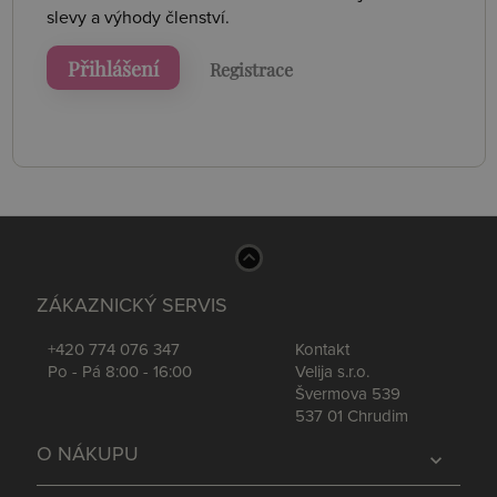
slevy a výhody členství.
Přihlášení
Registrace
ZÁKAZNICKÝ SERVIS
+420 774 076 347
Kontakt
Po - Pá 8:00 - 16:00
Velija s.r.o.
Švermova 539
537 01 Chrudim
O NÁKUPU
expand_more