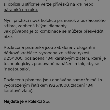
si oblíbili u
stříbrné verze přívěsků na krk
nebo
náramků na ruku.
Nyní přichází nová kolekce písmenek z pozlaceného
stříbra, zdobená bílými diamanty.
Jak půvabná je to kombinace se můžete přesvědčit
níže.
Pozlacená písmenka jsou zabalená v elegantní
dárkové krabičce. vyrobena ze stříbra ryzosti
925/1000, pozlacena 18-ti karátovým zlatem, které je
technologicky zpracované nanášením tak, aby se
"neošoupalo".
Pozlacená písmena jsou dodávána samozřejmě i s
vyobrazeným řetízkem (925/1000, zlacení 18-ti
karátové zlato).
Najdete je v kolekci
Soul