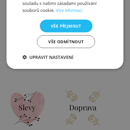
Určen pro
ženy
souladu s našimi zásadami používání
souborů cookie.
Více informací
Typ
s kamínkem, visací
VŠE PŘIJMOUT
Barva
zlatá, čirá, perleťová
VŠE ODMÍTNOUT
Rozměr
15x21 mm
UPRAVIT NASTAVENÍ
Váha
5,5 g
Slevy
Doprava