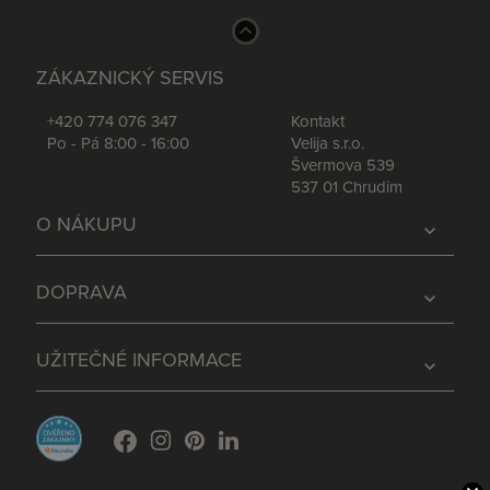
ZÁKAZNICKÝ SERVIS
+420 774 076 347
Kontakt
Po - Pá 8:00 - 16:00
Velija s.r.o.
Švermova 539
537 01 Chrudim
O NÁKUPU
expand_more
DOPRAVA
expand_more
UŽITEČNÉ INFORMACE
expand_more