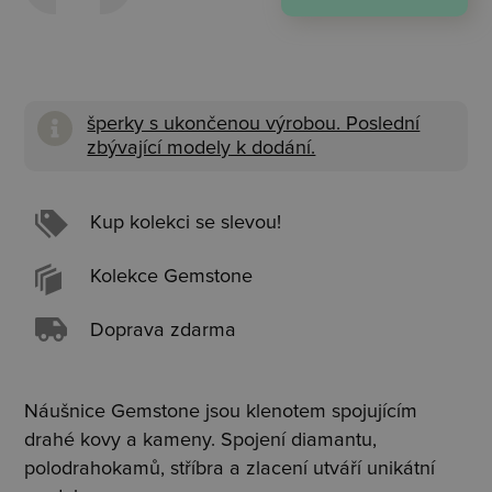
šperky s ukončenou výrobou. Poslední
zbývající modely k dodání.
Kup kolekci se slevou!
Kolekce Gemstone
Doprava zdarma
Náušnice G
emstone j
sou klenotem spojujícím
drahé kovy a kameny. Spojení diamantu,
polodrahokamů, stříbra a zlacení utváří unikátní