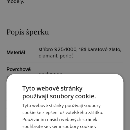
modely.
Popis šperku
stříbro 925/1000, 18ti karatové zlato,
Materiál
diamant, perleť
Povrchová
pozlaceno
úprava
Tyto webové stránky
Osazení
diamant
používají soubory cookie.
Tyto webové stránky používají soubory
Specifikace
cookie ke zlepšení uživatelského zážitku.
2x diamant I3/H 0,005 ct
osazení
Používáním našich webových stránek
souhlasíte se všemi soubory cookie v