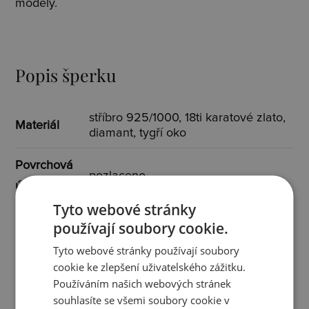
modely.
Popis šperku
stříbro 925/1000, 18ti karatové zlato,
Materiál
diamant, tygří oko
Povrchová
pozlaceno
úprava
Tyto webové stránky
Osazení
diamant, tygří oko
používají soubory cookie.
Tyto webové stránky používají soubory
Specifikace
cookie ke zlepšení uživatelského zážitku.
2x diamant I3/H 0,005 ct
osazení
Používáním našich webových stránek
souhlasíte se všemi soubory cookie v