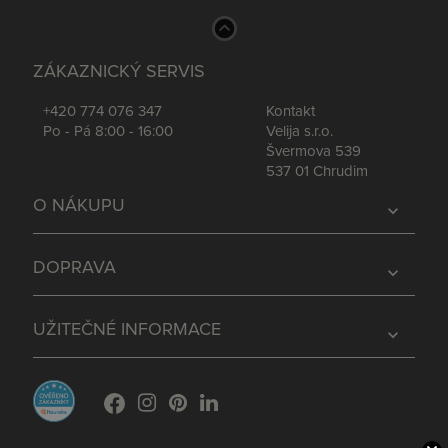
ZÁKAZNICKÝ SERVIS
+420 774 076 347
Kontakt
Po - Pá 8:00 - 16:00
Velija s.r.o.
Švermova 539
537 01 Chrudim
O NÁKUPU
expand_more
DOPRAVA
expand_more
UŽITEČNÉ INFORMACE
expand_more