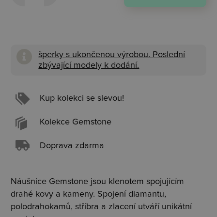
šperky s ukončenou výrobou. Poslední
zbývající modely k dodání.
Kup kolekci se slevou!
Kolekce Gemstone
Doprava zdarma
Náušnice G
emstone j
sou klenotem spojujícím
drahé kovy a kameny. Spojení diamantu,
polodrahokamů, stříbra a zlacení utváří unikátní