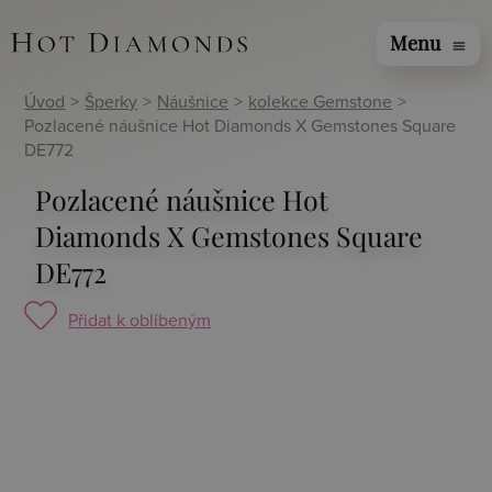
Menu
menu
Úvod
>
Šperky
>
Náušnice
>
kolekce Gemstone
>
Pozlacené náušnice Hot Diamonds X Gemstones Square
DE772
Pozlacené náušnice Hot
Diamonds X Gemstones Square
DE772
Přidat k oblíbeným