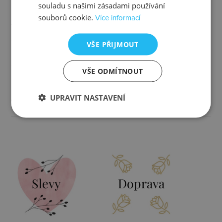
Určen pro
ženy
souladu s našimi zásadami používání
souborů cookie.
Více informací
Typ
s kamínkem
VŠE PŘIJMOUT
Barva
zlatá, čirá
VŠE ODMÍTNOUT
Rozměr
7x7 mm
UPRAVIT NASTAVENÍ
Váha
1,73 g
Slevy
Doprava