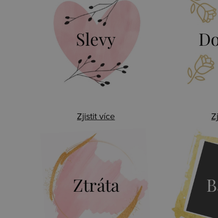
Slevy
Do
Zjistit více
Zj
Ztráta
B