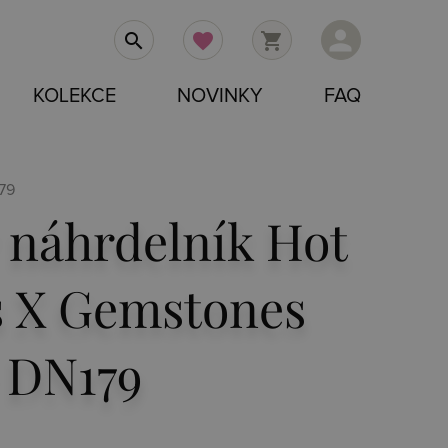
person
search
favorite
shopping_cart
KOLEKCE
NOVINKY
FAQ
79
 náhrdelník Hot
 X Gemstones
 DN179