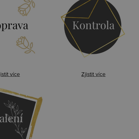
prava
Kontrola
istit více
Zjistit více
alení