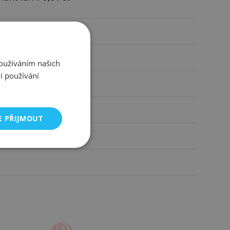
ínkem
Používáním našich
i používání
čirá
 cm
E PŘIJMOUT
mm