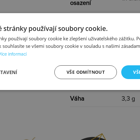
osazení
Určen pro
ženy
 stránky používají soubory cookie.
Typ
s kam
ky používají soubory cookie ke zlepšení uživatelského zážitku. 
 souhlasíte se všemi soubory cookie v souladu s našimi zásadam
Barva
zlatá, 
Více informací
Délka
40-45
STAVENÍ
VŠE ODMÍTNOUT
VŠ
Rozměr
10x8 
Váha
3,3 g