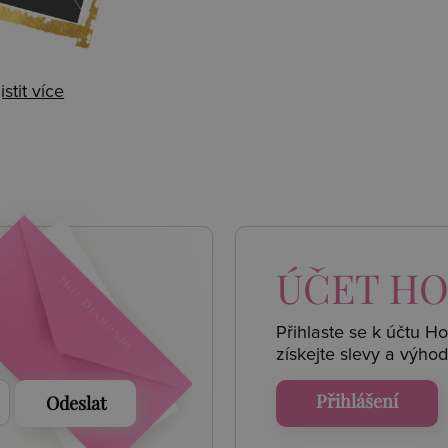
istit více
 AKCE
ÚČET
HO
Přihlaste se k účtu H
získejte
slevy a výhod
Přihlášení
Odeslat