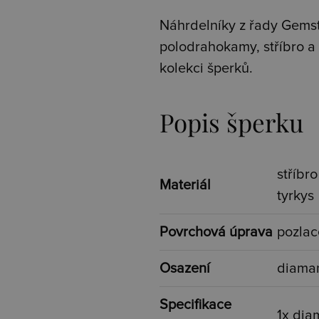
Náhrdelníky z řady G
ems
polodrahokamy, stříbro a z
kolekci šperků.
Popis šperku
stříbr
Materiál
tyrkys
Povrchová úprava
pozla
Osazení
diaman
Specifikace
1x dia