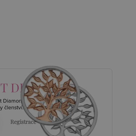
T DIAMONDS
ot Diamonds a
y členství.
Registrace