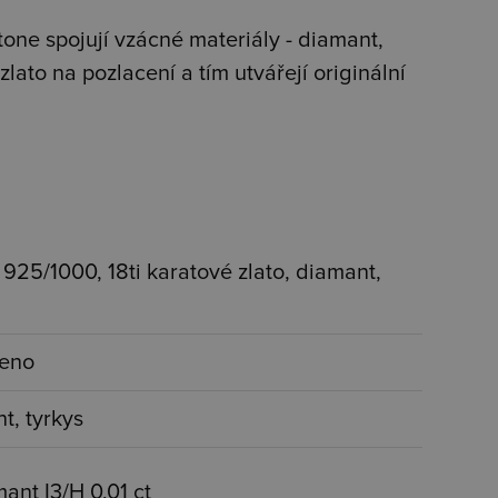
tone s
pojují vzácné materiály - diamant,
lato na pozlacení a tím utvářejí originální
o 925/1000, 18ti karatové zlato, diamant,
ceno
t, tyrkys
mant I3/H 0,01 ct