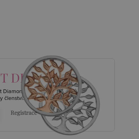
T DIAMONDS
ot Diamonds a
y členství.
Registrace