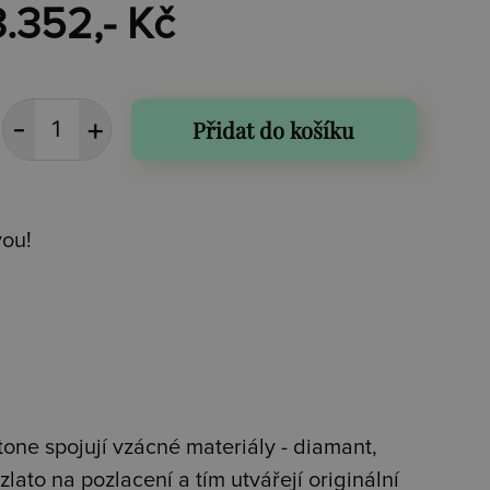
3.352,- Kč
Přidat do košíku
vou!
tone s
pojují vzácné materiály - diamant,
lato na pozlacení a tím utvářejí originální