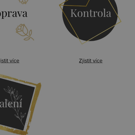
prava
Kontrola
istit více
Zjistit více
alení