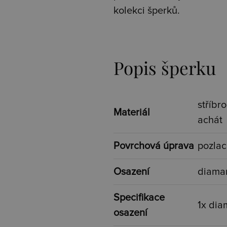
kolekci šperků.
Popis šperku
stříbr
Materiál
achát
Povrchová úprava
pozla
Osazení
diaman
Specifikace
1x dia
osazení