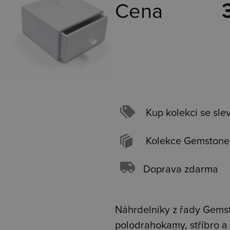
Cena
Kup kolekci se sle
Kolekce Gemstone
Doprava zdarma
Náhrdelníky z řady G
ems
polodrahokamy, stříbro a z