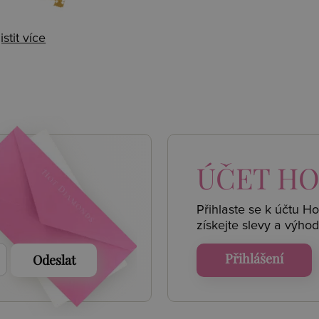
istit více
 AKCE
ÚČET
HO
Přihlaste se k účtu H
získejte
slevy a výhod
Přihlášení
Odeslat