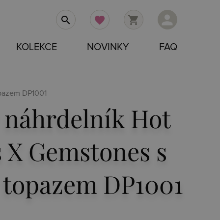
person
search
favorite
shopping_cart
KOLEKCE
NOVINKY
FAQ
opazem DP1001
 náhrdelník Hot
 X Gemstones s
 topazem DP1001