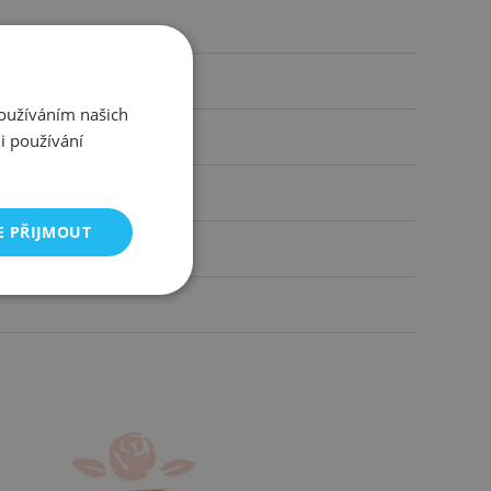
nkem, srdce
Používáním našich
 čirá, červená
i používání
 cm
E PŘIJMOUT
mm