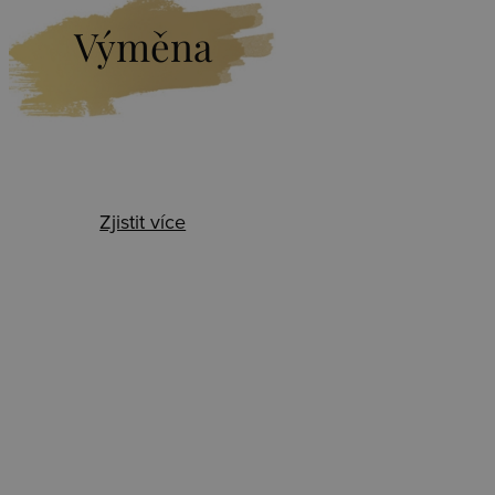
Výměna
Zjistit více