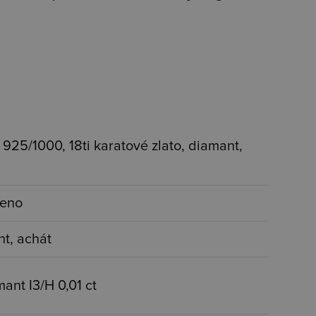
o 925/1000, 18ti karatové zlato, diamant,
ceno
t, achát
mant I3/H 0,01 ct