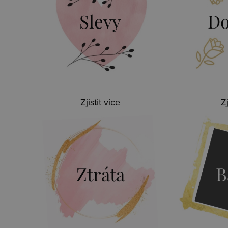
Slevy
Do
Zjistit více
Zj
Ztráta
B