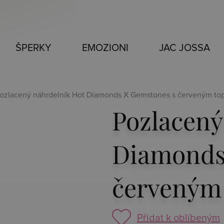
ŠPERKY
EMOZIONI
JAC JOSSA
Pozlacený náhrdelník Hot Diamonds X Gemstones s červeným t
Pozlacený
Diamonds
červeným
Přidat k oblíbeným