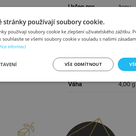
Určen pro
ženy
 stránky používají soubory cookie.
Typ
s kamí
ky používají soubory cookie ke zlepšení uživatelského zážitku. 
Barva
zlatá,
 souhlasíte se všemi soubory cookie v souladu s našimi zásadam
Více informací
Délka
40-45
STAVENÍ
VŠE ODMÍTNOUT
VŠ
Rozměr
11x9 
Váha
4,00 g