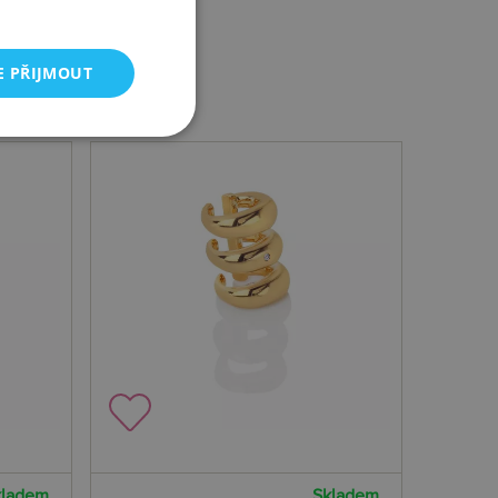
E PŘIJMOUT
kladem
Skladem