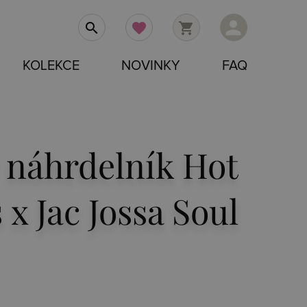
person
search
favorite
shopping_cart
KOLEKCE
NOVINKY
FAQ
 náhrdelník Hot
x Jac Jossa Soul