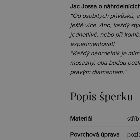
Jac Jossa o náhrdelnících
“Od osobitých přívěsků, a
ještě více. Ano, každý sty
jednotlivě, nebo při kombi
experimentovat!”
“Každý náhrdelník je mimoř
mosazný, oba budou pozla
pravým diamantem.”
Popis šperku
Materiál
stří
Povrchová úprava
pozl