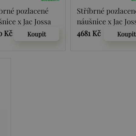
íbrné pozlacené
Stříbrné pozlacen
nice x Jac Jossa
náušnice x Jac Jos
l DE660
Soul DE661
0 Kč
4681 Kč
Koupit
Koupit