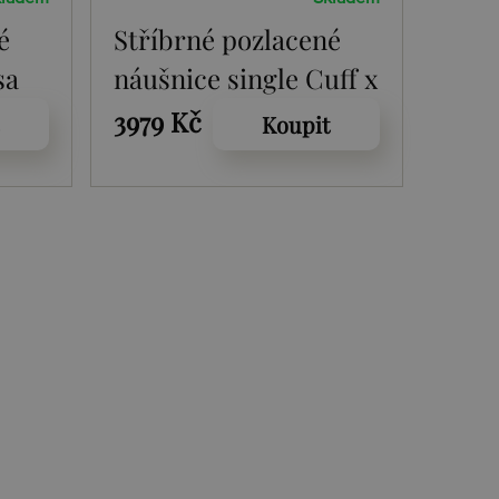
é
Stříbrné pozlacené
sa
náušnice single Cuff x
Jac Jossa Soul DE664
3979 Kč
Koupit