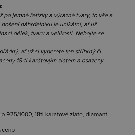
:
ž po jemné řetízky a výrazné tvary, to vše a
l nošení náhrdelníku je unikátní, ať už
naci délek, tvarů a velikostí. Nebojte se
ádný, ať už si vyberete ten stříbrný či
ceny 18-ti karátovým zlatem a osazeny
bro 925/1000, 18ti karatové zlato, diamant
aceno