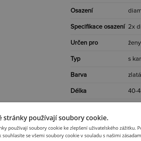
Osazení
dia
Specifikace osazení
2x d
Určen pro
ženy
Typ
s k
Barva
zlatá
Délka
40-
Rozměr
9x7
 stránky používají soubory cookie.
Váha
0,40
ky používají soubory cookie ke zlepšení uživatelského zážitku. 
 souhlasíte se všemi soubory cookie v souladu s našimi zásadam