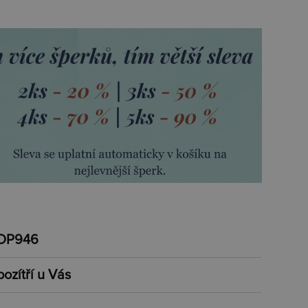
DP946
pozítří u Vás