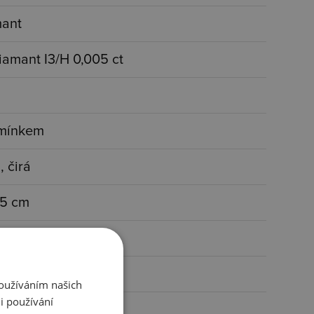
mant
iamant I3/H 0,005 ct
amínkem
, čirá
45 cm
 mm
 g
Používáním našich
i používání