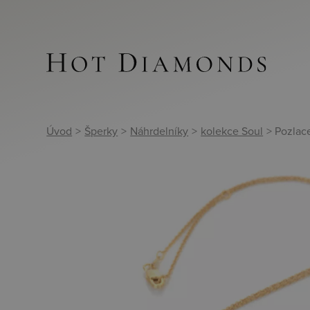
Úvod
>
Šperky
>
Náhrdelníky
>
kolekce Soul
> Pozlac