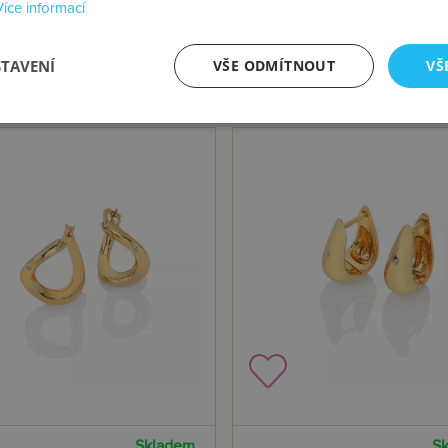
Více informací
STAVENÍ
VŠE ODMÍTNOUT
VŠ
Skladem
S