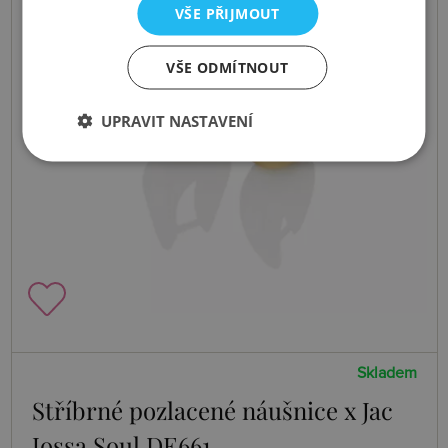
VŠE PŘIJMOUT
VŠE ODMÍTNOUT
UPRAVIT NASTAVENÍ
Skladem
Stříbrné pozlacené náušnice x Jac
Jossa Soul DE661