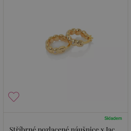
Skladem
Stříbrné pozlacené náušnice x Jac