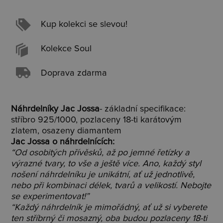
Kup kolekci se slevou!
Kolekce Soul
Doprava zdarma
Náhrdelníky Jac Jossa
- základní specifikace:
stříbro 925/1000, pozlaceny 18-ti karátovým
zlatem, osazeny diamantem
Jac Jossa o náhrdelnících:
“Od osobitých přívěsků, až po jemné řetízky a
výrazné tvary, to vše a ještě více. Ano, každý styl
nošení náhrdelníku je unikátní, ať už jednotlivě,
nebo při kombinaci délek, tvarů a velikostí. Nebojte
se experimentovat!”
“Každý náhrdelník je mimořádný, ať už si vyberete
ten stříbrný či mosazný, oba budou pozlaceny 18-ti