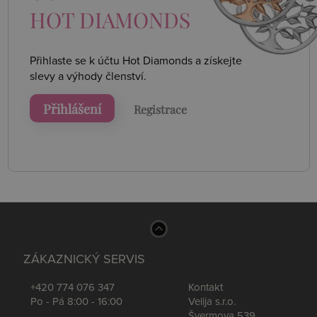
HOT DIAMONDS
Přihlaste se k účtu Hot Diamonds a získejte
slevy a výhody členství.
Přihlášení
Registrace
ZÁKAZNICKÝ SERVIS
+420 774 076 347
Kontakt
Po - Pá 8:00 - 16:00
Velija s.r.o.
Švermova 539