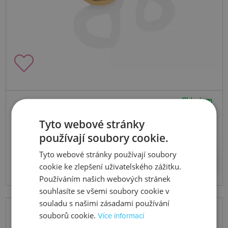
Skladem
Stříbrné pozlacené náušnice x Jac
Tyto webové stránky
Jossa Soul DE660
používají soubory cookie.
Tyto webové stránky používají soubory
3080 Kč
Koupit
cookie ke zlepšení uživatelského zážitku.
Používáním našich webových stránek
souhlasíte se všemi soubory cookie v
souladu s našimi zásadami používání
souborů cookie.
Více informací