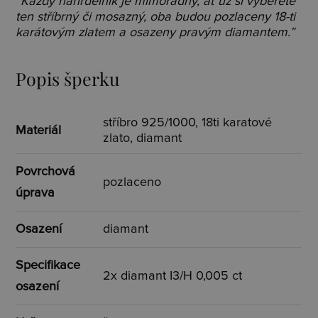
“Každý náhrdelník je mimořádný, ať už si vyberete
ten stříbrný či mosazný, oba budou pozlaceny 18-ti
karátovým zlatem a osazeny pravým diamantem.”
Popis šperku
stříbro 925/1000, 18ti karatové
Materiál
zlato, diamant
Povrchová
pozlaceno
úprava
Osazení
diamant
Specifikace
2x diamant I3/H 0,005 ct
osazení