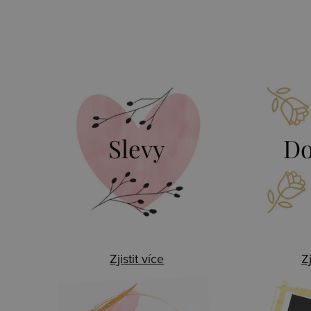
Slevy
Do
Zjistit více
Zj