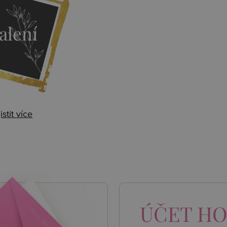
alení
istit více
 AKCE
ÚČET
HO