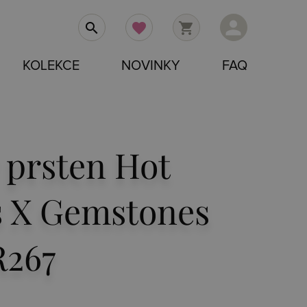
person
search
favorite
shopping_cart
KOLEKCE
NOVINKY
FAQ
 prsten Hot
 X Gemstones
R267