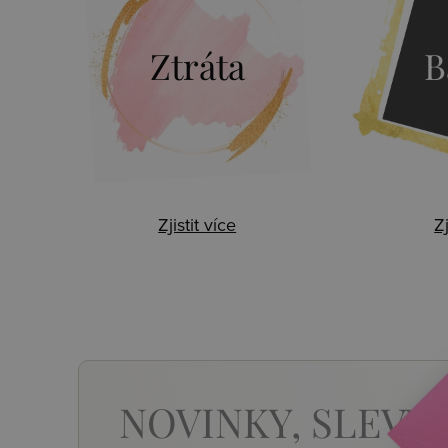
Ztráta
B
Zjistit více
Zj
NOVINKY,
SLEVY,