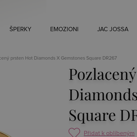
ŠPERKY
EMOZIONI
JAC JOSSA
acený prsten Hot Diamonds X Gemstones Square DR267
Pozlacený
Diamonds
Square D
Přidat k oblíbeným