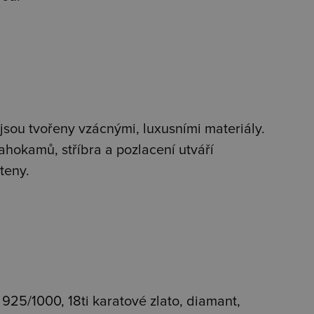
j
sou tvořeny vzácnými, luxusními materiály.
ahokamů, stříbra a pozlacení utváří
teny.
o 925/1000, 18ti karatové zlato, diamant,