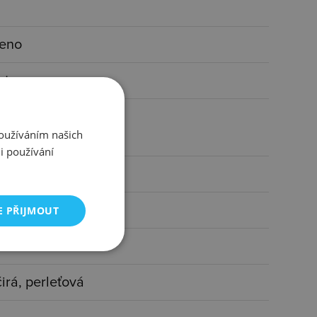
ceno
nt
mant I3/H 0,01 ct
Používáním našich
i používání
E PŘIJMOUT
ínkem
čirá, perleťová