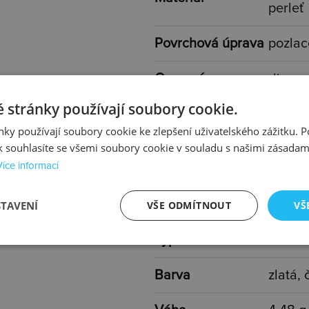
perleť
Povrchová úprava
pozla
Osazení
diama
 stránky používají soubory cookie.
Specifikace
1x dia
ky používají soubory cookie ke zlepšení uživatelského zážitku. 
osazení
 souhlasíte se všemi soubory cookie v souladu s našimi zásadam
Více informací
Určen pro
ženy
Šíře
5 mm
STAVENÍ
VŠE ODMÍTNOUT
VŠ
Typ
s kam
Barva
zlatá, 