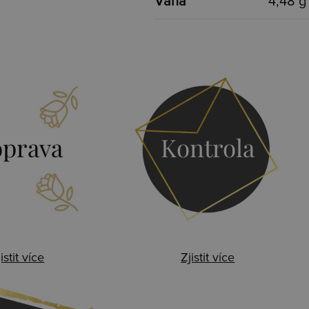
Váha
4,48 g
prava
Kontrola
istit více
Zjistit více