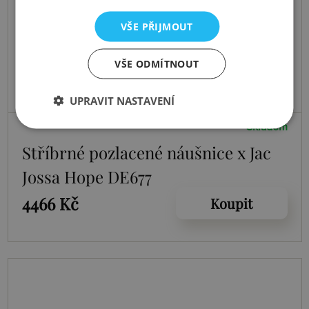
VŠE PŘIJMOUT
VŠE ODMÍTNOUT
UPRAVIT NASTAVENÍ
Skladem
Stříbrné pozlacené náušnice x Jac
Jossa Hope DE677
4466 Kč
Koupit