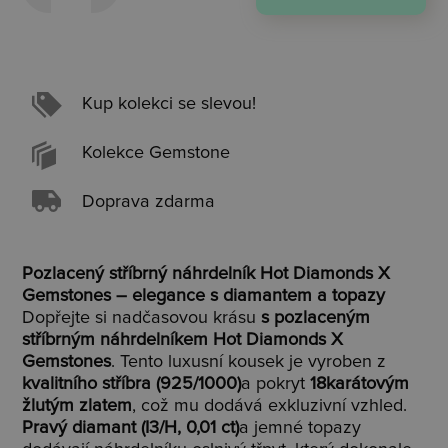
Kup kolekci se slevou!
Kolekce Gemstone
Doprava zdarma
Pozlacený stříbrný náhrdelník Hot Diamonds X
Gemstones – elegance s diamantem a topazy
Dopřejte si nadčasovou krásu
s pozlaceným
stříbrným náhrdelníkem Hot Diamonds X
Gemstones
. Tento luxusní kousek je vyroben z
kvalitního stříbra (925/1000)
a pokryt
18karátovým
žlutým zlatem
, což mu dodává exkluzivní vzhled.
Pravý diamant (I3/H, 0,01 ct)
a jemné topazy