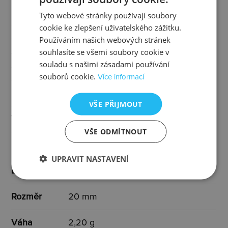
Tyto webové stránky používají soubory
Osazení
diamant, topaz
cookie ke zlepšení uživatelského zážitku.
Používáním našich webových stránek
souhlasíte se všemi soubory cookie v
Specifikace
1 x diamant I3/H 0,01 ct
souladu s našimi zásadami používání
osazení
souborů cookie.
Více informací
Určen pro
ženy
VŠE PŘIJMOUT
Typ
s kamínkem
VŠE ODMÍTNOUT
Barva
zlatá, čirá, bílá
UPRAVIT NASTAVENÍ
Délka
40-45 cm
Rozměr
20 mm
Váha
2,20 g