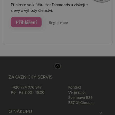
Přihlaste se k účtu Hot Diamonds a získejte
slevy a výhody členství.
Přihlášení
Registrace
ZÁKAZNICKÝ SERVIS
+420 774 076 347
Kontakt
Po - Pá 8:00 - 16:00
Velija s.r.o.
Švermova 539
537 01 Chrudim
O NÁKUPU
expand_more