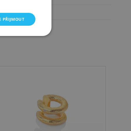
mm
E PŘIJMOUT