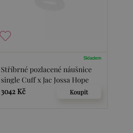
Skladem
Stříbrné pozlacené náušnice
single Cuff x Jac Jossa Hope
DE682
3042 Kč
Koupit