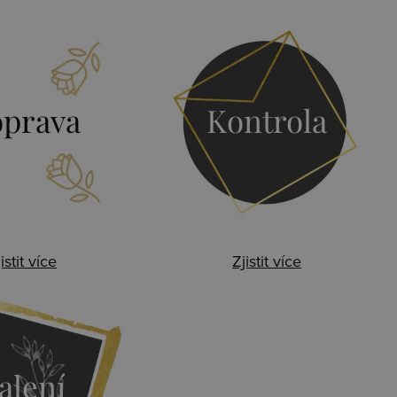
prava
Kontrola
istit více
Zjistit více
alení