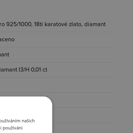
bro 925/1000, 18ti karatové zlato, diamant
aceno
mant
diamant I3/H 0,01 ct
amínkem
, čirá
Používáním našich
i používání
4 g