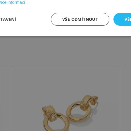
Více informací
Průměr
65 
STAVENÍ
VŠE ODMÍTNOUT
VŠ