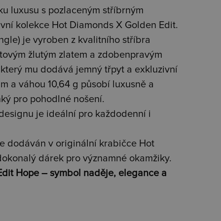
ku luxusu s pozlaceným stříbrným
vní kolekce Hot Diamonds X Golden Edit.
le) je vyroben z kvalitního stříbra
rátovým žlutým zlatem a zdobenpravým
, který mu dodává jemný třpyt a exkluzivní
m a váhou 10,64 g působí luxusně a
hký pro pohodlné nošení.
esignu je ideální pro každodenní i
e dodáván v originální krabičce Hot
 dokonalý dárek pro významné okamžiky.
dit Hope – symbol naděje, elegance a