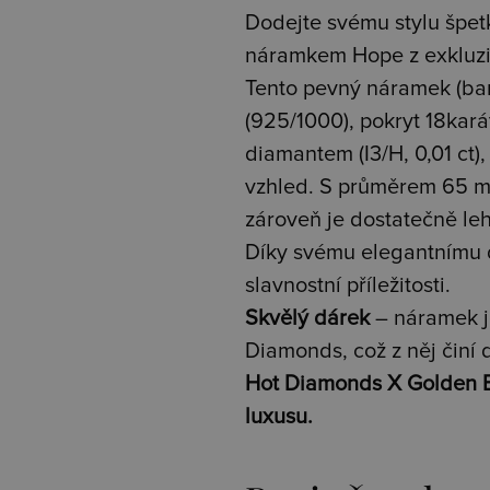
Dodejte svému stylu špet
náramkem Hope z exkluzi
Tento pevný náramek (bang
(925/1000), pokryt 18ka
diamantem (I3/H, 0,01 ct)
vzhled. S průměrem 65 m
zároveň je dostatečně le
Díky svému elegantnímu d
slavnostní příležitosti.
Skvělý dárek
– náramek j
Diamonds, což z něj činí
Hot Diamonds X Golden E
luxusu.