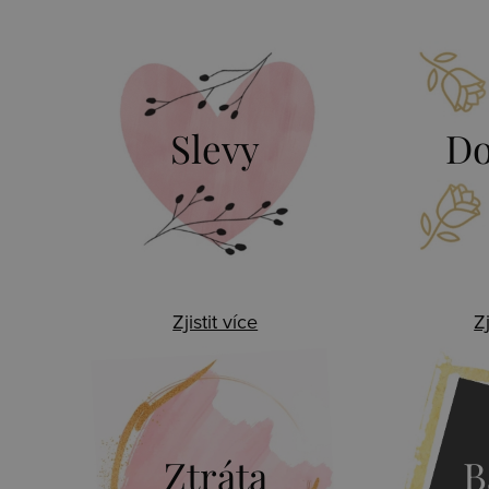
Slevy
Do
Zjistit více
Zj
Ztráta
B