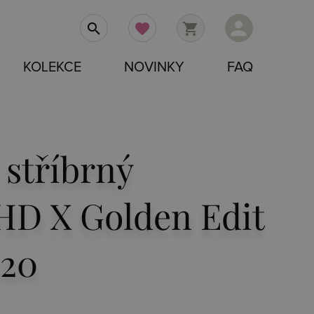
person
search
favorite
shopping_cart
KOLEKCE
NOVINKY
FAQ
 stříbrný
HD X Golden Edit
20