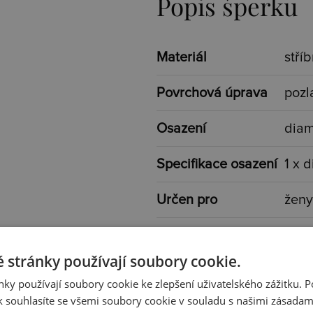
Popis šperku
Materiál
stří
Povrchová úprava
pozl
Osazení
dia
Specifikace osazení
1 x 
Určen pro
ženy
Typ
s k
 stránky používají soubory cookie.
Barva
zlatá
ky používají soubory cookie ke zlepšení uživatelského zážitku. 
 souhlasíte se všemi soubory cookie v souladu s našimi zásadam
Váha
10,6