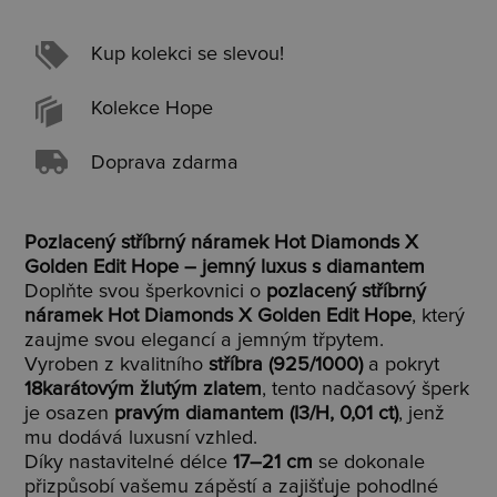
Kup kolekci se slevou!
Kolekce Hope
Doprava zdarma
Pozlacený stříbrný náramek Hot Diamonds X
Golden Edit Hope – jemný luxus s diamantem
Doplňte svou šperkovnici o
pozlacený stříbrný
náramek Hot Diamonds X Golden Edit Hope
, který
zaujme svou elegancí a jemným třpytem.
Vyroben z kvalitního
stříbra (925/1000)
a pokryt
18karátovým žlutým zlatem
, tento nadčasový šperk
je osazen
pravým diamantem (I3/H, 0,01 ct)
, jenž
mu dodává luxusní vzhled.
Díky nastavitelné délce
17–21 cm
se dokonale
přizpůsobí vašemu zápěstí a zajišťuje pohodlné