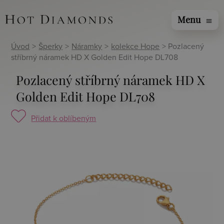
Menu
menu
Úvod
>
Šperky
>
Náramky
>
kolekce Hope
> Pozlacený
stříbrný náramek HD X Golden Edit Hope DL708
Pozlacený stříbrný náramek HD X
Golden Edit Hope DL708
Přidat k oblíbeným