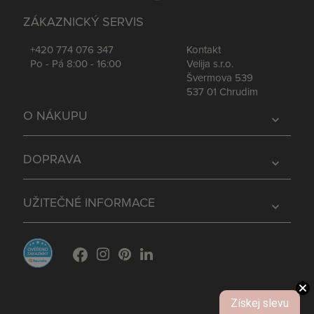
ZÁKAZNICKÝ SERVIS
+420 774 076 347
Kontakt
Po - Pá 8:00 - 16:00
Velija s.r.o.
Švermova 539
537 01 Chrudim
O NÁKUPU
expand_more
DOPRAVA
expand_more
UŽITEČNÉ INFORMACE
expand_more
Získej slevu