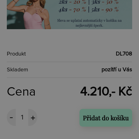
Produkt
DL708
Skladem
pozítří u Vás
Cena
4.210,- Kč
Přidat do košíku