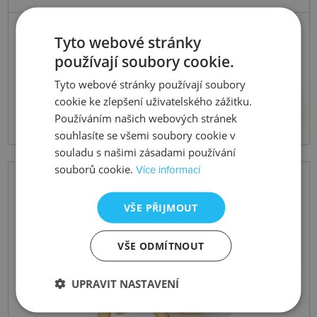
Skladem
Tyto webové stránky
Stříbrné pozlacené náušnice x Jac
používají soubory cookie.
Jossa Hope DE676
Tyto webové stránky používají soubory
cookie ke zlepšení uživatelského zážitku.
5574 Kč
Koupit
Používáním našich webových stránek
souhlasíte se všemi soubory cookie v
souladu s našimi zásadami používání
souborů cookie.
Více informací
VŠE PŘIJMOUT
VŠE ODMÍTNOUT
UPRAVIT NASTAVENÍ