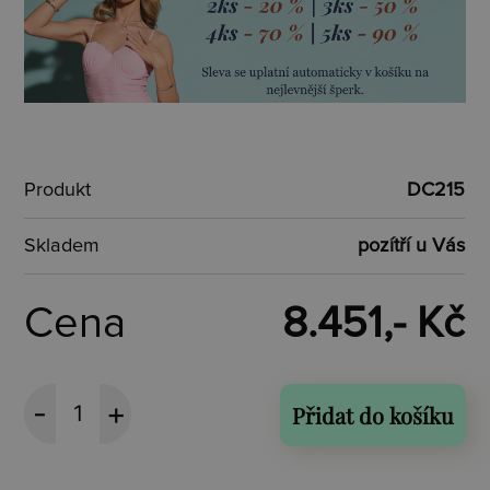
Produkt
DC215
Skladem
pozítří u Vás
Cena
8.451,- Kč
Přidat do košíku