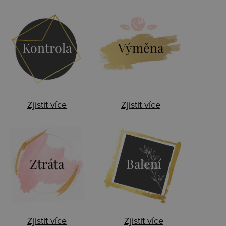
Kontrola
Výměna
Zjistit více
Zjistit více
Ztráta
Balení
Zjistit více
Zjistit více