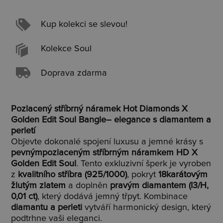
Kup kolekci se slevou!
Kolekce Soul
Doprava zdarma
Pozlacený stříbrný náramek Hot Diamonds X
Golden Edit Soul Bangle– elegance s diamantem a
perletí
Objevte dokonalé spojení luxusu a jemné krásy s
pevnýmpozlaceným stříbrným náramkem HD X
Golden Edit Soul
. Tento exkluzivní šperk je vyroben
z
kvalitního stříbra (925/1000)
, pokryt
18karátovým
žlutým zlatem
a doplněn
pravým diamantem (I3/H,
0,01 ct)
, který dodává jemný třpyt. Kombinace
diamantu a perleti
vytváří harmonický design, který
podtrhne vaši eleganci.