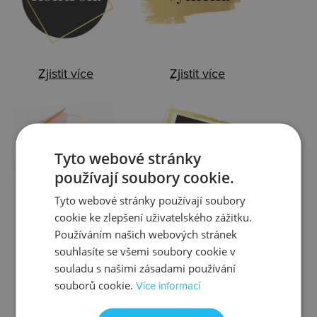
Zjistit více
Zjistit více
Ztráta
Balení
Tyto webové stránky
používají soubory cookie.
Tyto webové stránky používají soubory
cookie ke zlepšení uživatelského zážitku.
Používáním našich webových stránek
Zjistit více
Zjistit více
souhlasíte se všemi soubory cookie v
souladu s našimi zásadami používání
souborů cookie.
Více informací