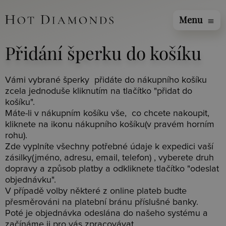
Menu
menu
Přidání šperku do košíku
Vámi vybrané šperky přidáte do nákupního košíku
zcela jednoduše kliknutím na tlačítko "přidat do
košíku".
Máte-li v nákupním košíku vše, co chcete nakoupit,
kliknete na ikonu nákupního košíku(v pravém horním
rohu).
Zde vyplníte všechny potřebné údaje k expedici vaší
zásilky(jméno, adresu, email, telefon) , vyberete druh
dopravy a způsob platby a odkliknete tlačítko "odeslat
objednávku".
V případě volby některé z online plateb budte
přesměrováni na platební bránu příslušné banky.
Poté je objednávka odeslána do našeho systému a
začínáme ji pro vás zpracovávat.