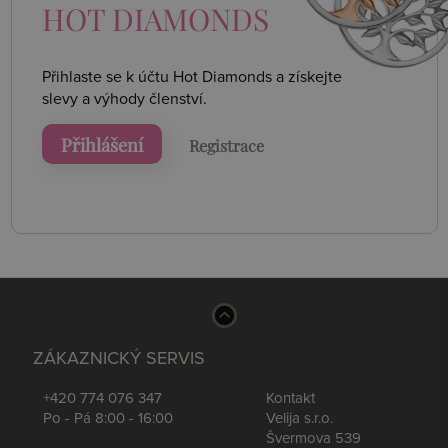
HOT DIAMONDS
Přihlaste se k účtu Hot Diamonds a získejte
slevy a výhody členství.
Přihlášení
Registrace
ZÁKAZNICKÝ SERVIS
+420 774 076 347
Kontakt
Po - Pá 8:00 - 16:00
Velija s.r.o.
Švermova 539