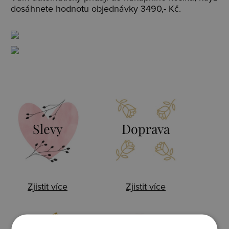
dosáhnete hodnotu objednávky 3490,- Kč.
Slevy
Doprava
Zjistit více
Zjistit více