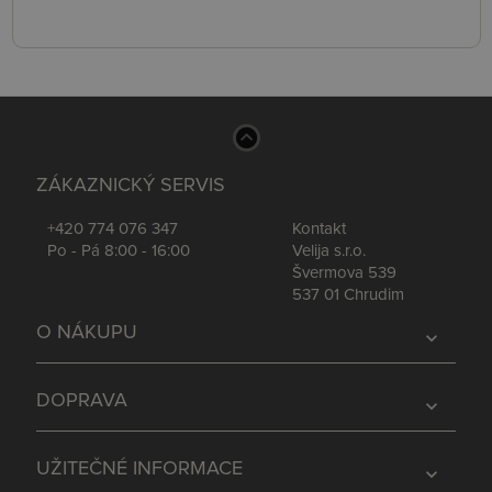
ZÁKAZNICKÝ SERVIS
+420 774 076 347
Kontakt
Po - Pá 8:00 - 16:00
Velija s.r.o.
Švermova 539
537 01 Chrudim
O NÁKUPU
expand_more
DOPRAVA
expand_more
UŽITEČNÉ INFORMACE
expand_more