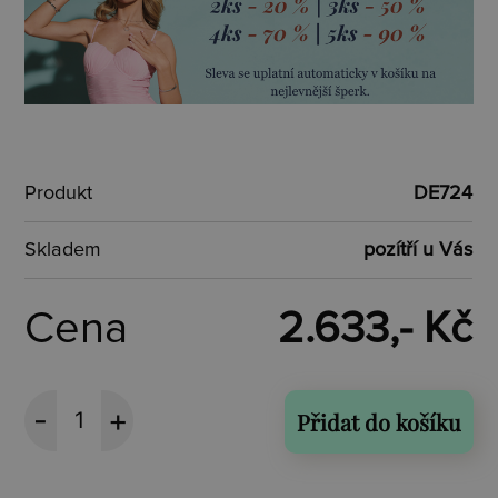
Produkt
DE724
Skladem
pozítří u Vás
Cena
2.633,- Kč
Přidat do košíku