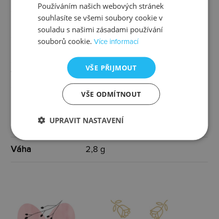
Používáním našich webových stránek
Specifikace
souhlasíte se všemi soubory cookie v
2x diamant I3/H 0,005 ct
osazení
souladu s našimi zásadami používání
souborů cookie.
Více informací
Určen pro
ženy
VŠE PŘIJMOUT
Typ
s kamínkem
VŠE ODMÍTNOUT
Barva
stříbrná, čirá, bílá
UPRAVIT NASTAVENÍ
Rozměr
10x10 mm
Váha
2,8 g