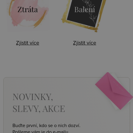
Ztráta
Balení
Zjistit více
Zjistit více
NOVINKY,
SLEVY, AKCE
Buďte první, kdo se o nich dozví.
Pošleme vám je do e-mailu.