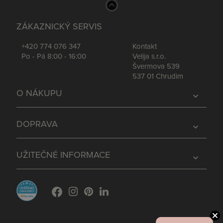
ZÁKAZNICKÝ SERVIS
+420 774 076 347
Kontakt
Po - Pá 8:00 - 16:00
Velija s.r.o.
Švermova 539
537 01 Chrudim
O NÁKUPU
expand_more
DOPRAVA
expand_more
UŽITEČNÉ INFORMACE
expand_more