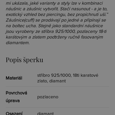
mi ukázala, jaké varianty a styly lze v kombinaci
náušnic a záušnic vytvořit. Stačí nasunout - a je to,
exotický vzhled bez piercingu, bez propíchnutí uší.”
Záušnice(cuff) se prodávají po jedné a připínají se
na boltec ucha. Stejně jako standardní náušnice
jsou vyrobeny ze stříbra 925/1000, pozlaceny 18-ti
karátovým a zlatem podtrženy ručně fasovaným
diamantem.
Popis šperku
stříbro 925/1000, 18ti karatové
Materiál
zlato, diamant
Povrchová
pozlaceno
úprava
Osazení
diamant