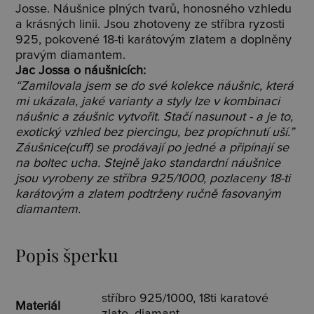
Josse. Náušnice plných tvarů, honosného vzhledu
a krásných linii. Jsou zhotoveny ze stříbra ryzosti
925, pokovené 18-ti karátovým zlatem a doplněny
pravým diamantem.
Jac Jossa o náušnicích:
“Zamilovala jsem se do své kolekce náušnic, která
mi ukázala, jaké varianty a styly lze v kombinaci
náušnic a záušnic vytvořit. Stačí nasunout - a je to,
exotický vzhled bez piercingu, bez propíchnutí uší.”
Záušnice(cuff) se prodávají po jedné a připínají se
na boltec ucha. Stejně jako standardní náušnice
jsou vyrobeny ze stříbra 925/1000, pozlaceny 18-ti
karátovým a zlatem podtrženy ručně fasovaným
diamantem.
Popis šperku
stříbro 925/1000, 18ti karatové
Materiál
zlato, diamant