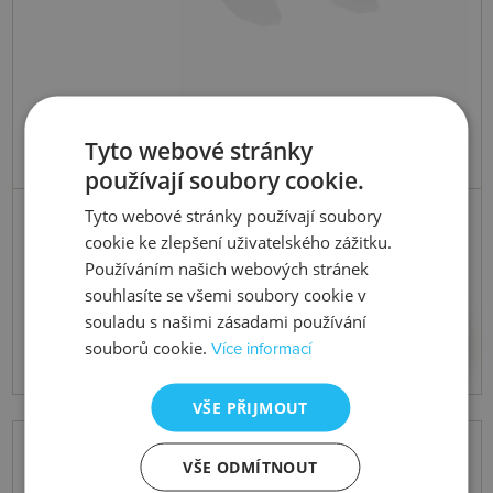
Tyto webové stránky
používají soubory cookie.
Skladem
Tyto webové stránky používají soubory
cookie ke zlepšení uživatelského zážitku.
Stříbrné pozlacené náušnice x Jac
Používáním našich webových stránek
Jossa Hope DE676
souhlasíte se všemi soubory cookie v
souladu s našimi zásadami používání
5574 Kč
Koupit
souborů cookie.
Více informací
VŠE PŘIJMOUT
VŠE ODMÍTNOUT