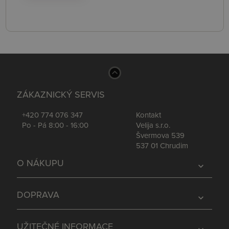
ZÁKAZNICKÝ SERVIS
+420 774 076 347
Kontakt
Po - Pá 8:00 - 16:00
Velija s.r.o.
Švermova 539
537 01 Chrudim
O NÁKUPU
expand_more
DOPRAVA
expand_more
UŽITEČNÉ INFORMACE