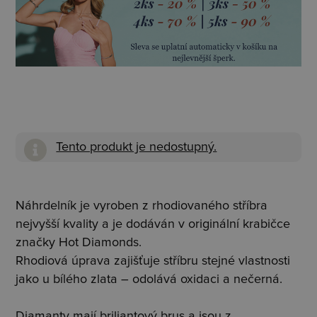
Tento produkt je nedostupný.
Náhrdelník je vyroben z rhodiovaného stříbra
nejvyšší kvality a je dodáván v originální krabičce
značky Hot Diamonds.
Rhodiová úprava zajišťuje stříbru stejné vlastnosti
jako u bílého zlata – odolává oxidaci a nečerná.
Diamanty mají briliantový brus a jsou z