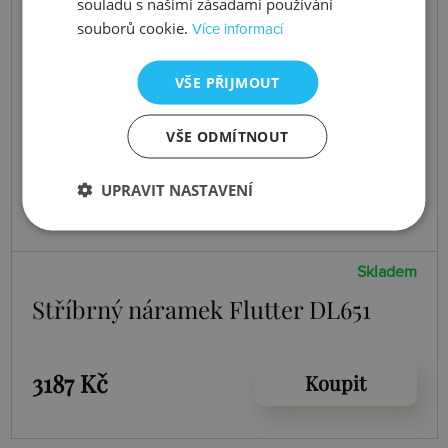
souladu s našimi zásadami používání
souborů cookie.
Více informací
VŠE PŘIJMOUT
VŠE ODMÍTNOUT
UPRAVIT NASTAVENÍ
Skladem
Stříbrný náramek Flutter DL651
3187 Kč
Koupit