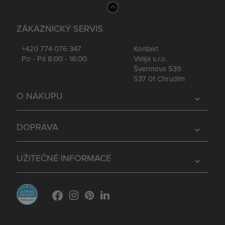
ZÁKAZNICKÝ SERVIS
+420 774 076 347
Kontakt
Po - Pá 8:00 - 16:00
Velija s.r.o.
Švermova 539
537 01 Chrudim
O NÁKUPU
expand_more
DOPRAVA
expand_more
UŽITEČNÉ INFORMACE
expand_more