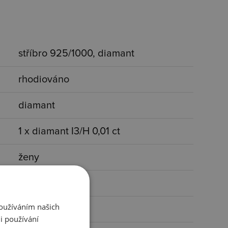
stříbro 925/1000, diamant
rhodiováno
diamant
1 x diamant I3/H 0,01 ct
ženy
s kamínkem
Používáním našich
stříbrná, čirá
i používání