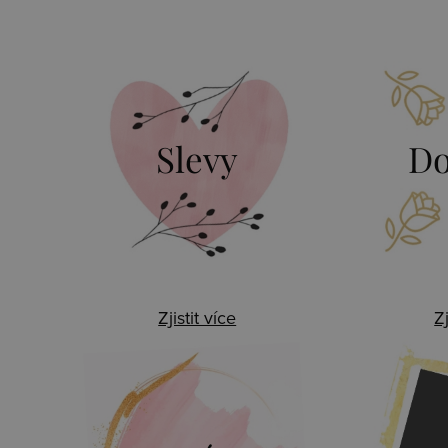
Slevy
Do
Zjistit více
Zj