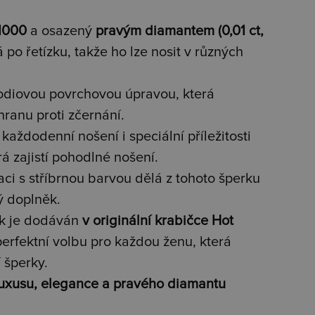
/1000
a osazený
pravým diamantem (0,01 ct,
 po řetízku, takže ho lze nosit v různých
hodiovou povrchovou úpravou, která
chranu proti zčernání.
každodenní nošení i speciální příležitosti
erá zajistí pohodlné nošení.
i s stříbrnou barvou dělá z tohoto šperku
ý doplněk.
k je dodáván
v originální krabičce Hot
 perfektní volbu pro každou ženu, která
í šperky.
luxusu, elegance a pravého diamantu