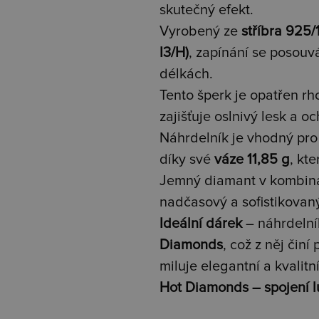
skutečný efekt.
Vyrobený ze
stříbra 925
I3/H)
, zapínání se posouvá
délkách.
Tento šperk je opatřen r
zajišťuje oslnivý lesk a o
Náhrdelník je vhodný pro 
díky své
váze 11,85 g
, kt
Jemný diamant v kombinac
nadčasový a sofistikovan
Ideální dárek
– náhrdelní
Diamonds
, což z něj činí
miluje elegantní a kvalitn
Hot Diamonds – spojení 