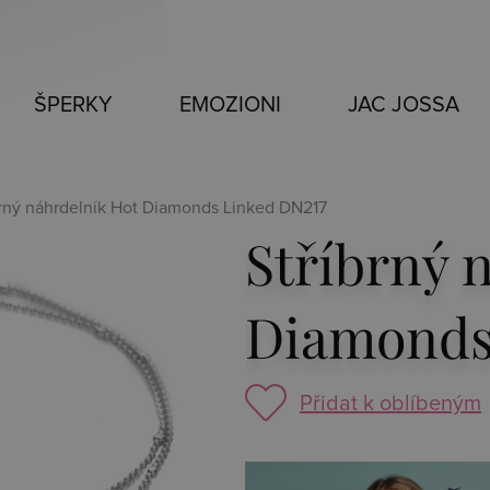
ŠPERKY
EMOZIONI
JAC JOSSA
brný náhrdelník Hot Diamonds Linked DN217
Stříbrný 
Diamonds
Přidat k oblíbeným