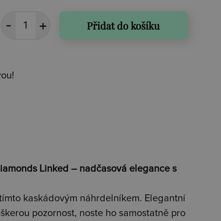
Přidat do košíku
vou!
 Diamonds Linked – nadčasová elegance s
 tímto kaskádovým náhrdelníkem. Elegantní
eškerou pozornost, noste ho samostatně pro