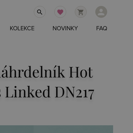
person
search
favorite
shopping_cart
KOLEKCE
NOVINKY
FAQ
náhrdelník Hot
 Linked DN217