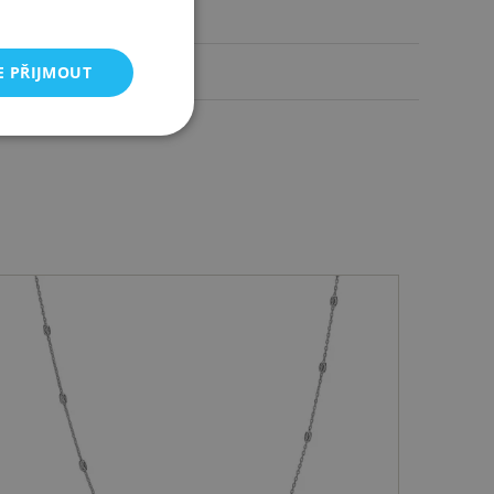
40-45 cm
11,85 g
E PŘIJMOUT