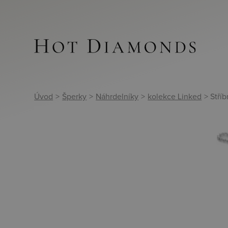
Úvod
>
Šperky
>
Náhrdelníky
>
kolekce Linked
> Stří