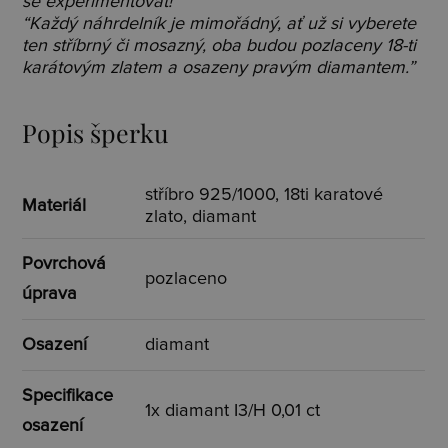
se experimentovat!”
“Každý náhrdelník je mimořádný, ať už si vyberete
ten stříbrný či mosazný, oba budou pozlaceny 18-ti
karátovým zlatem a osazeny pravým diamantem.”
Popis šperku
stříbro 925/1000, 18ti karatové
Materiál
zlato, diamant
Povrchová
pozlaceno
úprava
Osazení
diamant
Specifikace
1x diamant I3/H 0,01 ct
osazení