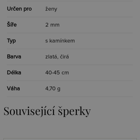
Určen pro
ženy
Šíře
2 mm
Typ
s kamínkem
Barva
zlatá, čirá
Délka
40-45 cm
Váha
4,70 g
Související šperky