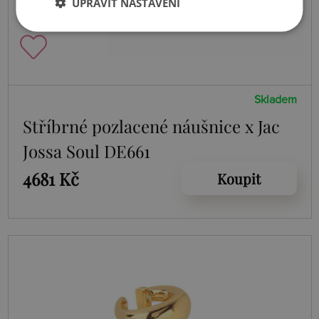
UPRAVIT NASTAVENÍ
Skladem
Stříbrné pozlacené náušnice x Jac
Jossa Soul DE661
4681 Kč
Koupit