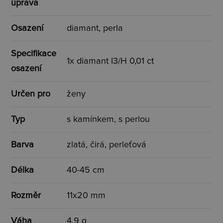
úprava
Osazení
diamant, perla
Specifikace
1x diamant I3/H 0,01 ct
osazení
Určen pro
ženy
Typ
s kamínkem, s perlou
Barva
zlatá, čirá, perleťová
Délka
40-45 cm
Rozměr
11x20 mm
Váha
4,9 g