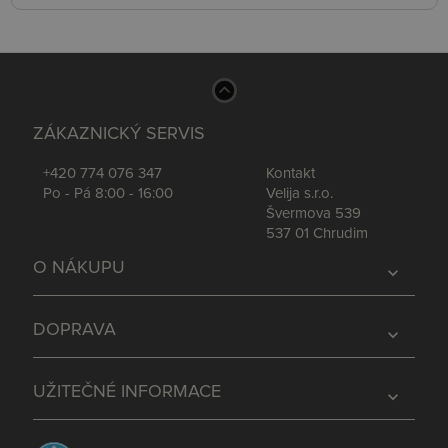
ZÁKAZNICKÝ SERVIS
+420 774 076 347
Kontakt
Po - Pá 8:00 - 16:00
Velija s.r.o.
Švermova 539
537 01 Chrudim
O NÁKUPU
expand_more
DOPRAVA
expand_more
UŽITEČNÉ INFORMACE
expand_more