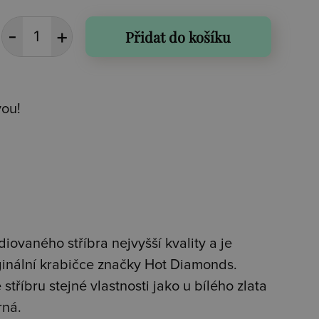
Přidat do košíku
vou!
iovaného stříbra nejvyšší kvality a je
iginální krabičce značky Hot Diamonds.
stříbru stejné vlastnosti jako u bílého zlata
rná.