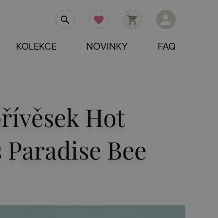
person
search
favorite
shopping_cart
KOLEKCE
NOVINKY
FAQ
přívěsek Hot
 Paradise Bee