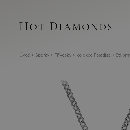
Úvod
>
Šperky
>
Přívěsky
>
kolekce Paradise
> Stříbr