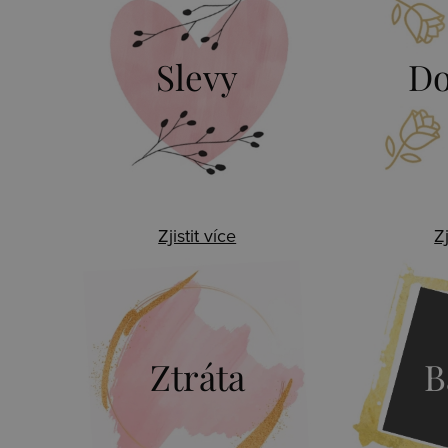
Slevy
Do
Zjistit více
Zj
Ztráta
B