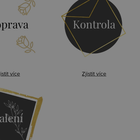
prava
Kontrola
istit více
Zjistit více
alení