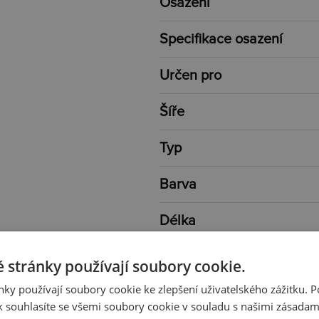
Osazení
Specifikace osazení
Určen pro
Šíře
Typ
Barva
Délka
Rozměr
 stránky používají soubory cookie.
ky používají soubory cookie ke zlepšení uživatelského zážitku. 
Váha
 souhlasíte se všemi soubory cookie v souladu s našimi zásadam