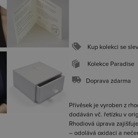
Kup kolekci se sle
Kolekce Paradise
Doprava zdarma
Přívěsek je vyroben z rhod
dodáván vč. řetízku v or
Rhodiová úprava zajišťuje 
– odolává oxidaci a neče