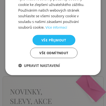
cookie ke zlepšení uživatelského zážitku.
Používáním našich webových stránek
souhlasíte se všemi soubory cookie v
Ztráta
Balení
souladu s našimi zásadami používání
souborů cookie.
Více informací
VŠE PŘIJMOUT
Zjistit více
Zjistit více
VŠE ODMÍTNOUT
UPRAVIT NASTAVENÍ
NOVINKY,
SLEVY, AKCE