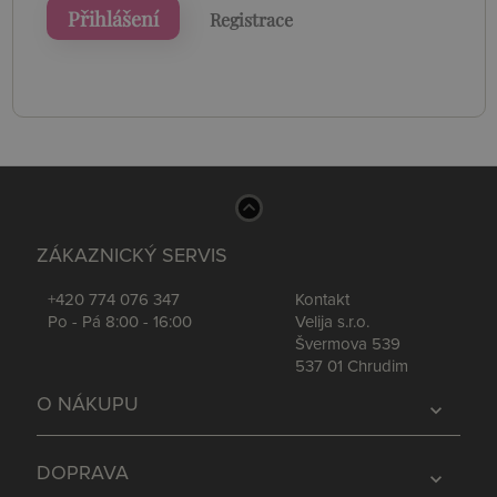
Přihlášení
Registrace
ZÁKAZNICKÝ SERVIS
+420 774 076 347
Kontakt
Po - Pá 8:00 - 16:00
Velija s.r.o.
Švermova 539
537 01 Chrudim
O NÁKUPU
expand_more
DOPRAVA
expand_more