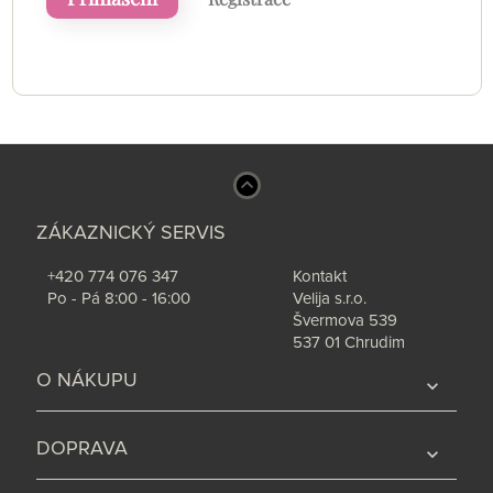
ZÁKAZNICKÝ SERVIS
+420 774 076 347
Kontakt
Po - Pá 8:00 - 16:00
Velija s.r.o.
Švermova 539
537 01 Chrudim
O NÁKUPU
expand_more
DOPRAVA
expand_more