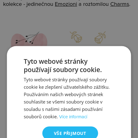
kolekce - jedinečnou
Emozioni
a roztomilou
Charms
.
Slevy
Doprava
Tyto webové stránky
používají soubory cookie.
Tyto webové stránky používají soubory
Zjistit více
Zjistit více
cookie ke zlepšení uživatelského zážitku.
Používáním našich webových stránek
souhlasíte se všemi soubory cookie v
souladu s našimi zásadami používání
souborů cookie.
Více informací
Kontrola
Výměna
VŠE PŘIJMOUT