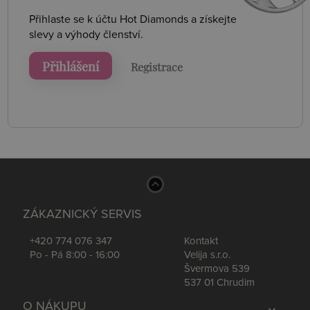
Přihlaste se k účtu Hot Diamonds a získejte
slevy a výhody členství.
Přihlášení
Registrace
ZÁKAZNICKÝ SERVIS
+420 774 076 347
Kontakt
Po - Pá 8:00 - 16:00
Velija s.r.o.
Švermova 539
537 01 Chrudim
O NÁKUPU