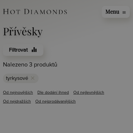
Menu
menu
Přívěsky
equalizer
Filtrovat
Nalezeno 3 produktů
clear
tyrkysové
Od nejnovějších
Dle dodání ihned
Od nejlevnějších
Od nejdražších
Od nejprodávanějších