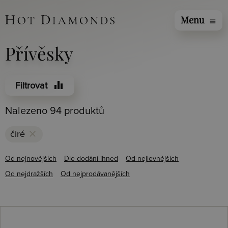
Menu
menu
Přívěsky
equalizer
Filtrovat
Nalezeno 94 produktů
clear
čiré
Od nejnovějších
Dle dodání ihned
Od nejlevnějších
Od nejdražších
Od nejprodávanějších