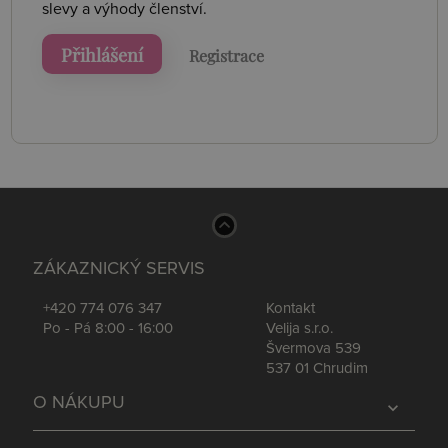
slevy a výhody členství.
Přihlášení
Registrace
ZÁKAZNICKÝ SERVIS
+420 774 076 347
Kontakt
Po - Pá 8:00 - 16:00
Velija s.r.o.
Švermova 539
537 01 Chrudim
O NÁKUPU
expand_more