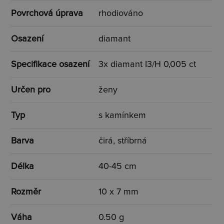
Povrchová úprava
rhodiováno
Osazení
diamant
Specifikace osazení
3x diamant I3/H 0,005 ct
Určen pro
ženy
Typ
s kamínkem
Barva
čirá, stříbrná
Délka
40-45 cm
Rozměr
10 x 7 mm
Váha
0.50 g