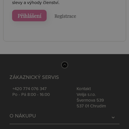
slevy a výhody členství.
Přihlášení
Registrace
ZÁKAZNICKÝ SERVIS
+420 774 076 347
Kontakt
Po - Pá 8:00 - 16:00
Velija s.r.o.
Švermova 539
537 01 Chrudim
O NÁKUPU
expand_more