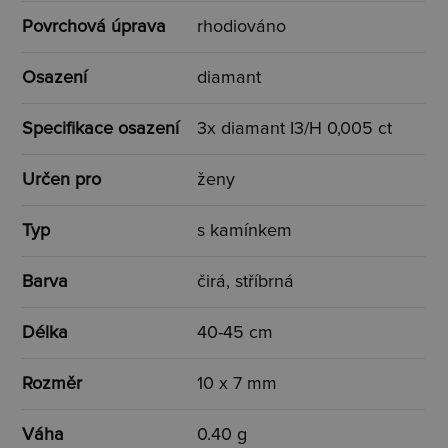
Povrchová úprava
rhodiováno
Osazení
diamant
Specifikace osazení
3x diamant I3/H 0,005 ct
Určen pro
ženy
Typ
s kamínkem
Barva
čirá, stříbrná
Délka
40-45 cm
Rozměr
10 x 7 mm
Váha
0.40 g