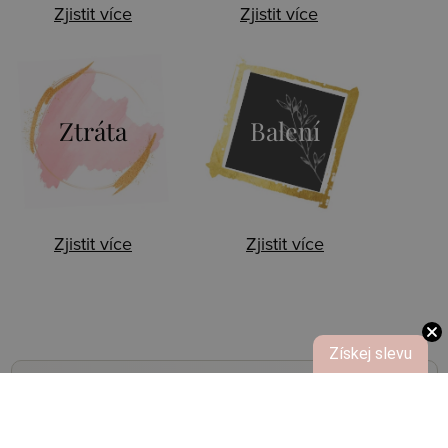
Zjistit více
Zjistit více
Ztráta
Balení
Zjistit více
Zjistit více
Získej slevu
NOVINKY,