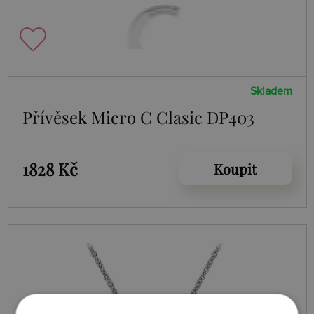
Skladem
Přívěsek Micro C Clasic DP403
1828 Kč
Koupit