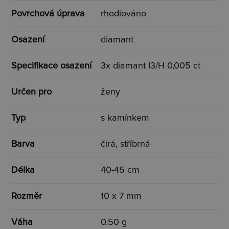
Povrchová úprava
rhodiováno
Osazení
diamant
Specifikace osazení
3x diamant I3/H 0,005 ct
Určen pro
ženy
Typ
s kamínkem
Barva
čirá, stříbrná
Délka
40-45 cm
Rozměr
10 x 7 mm
Váha
0.50 g