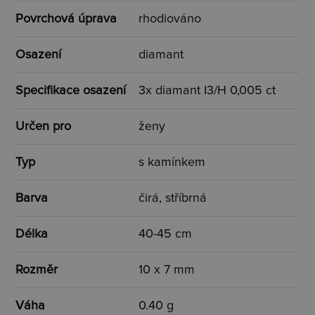
Povrchová úprava
rhodiováno
Osazení
diamant
Specifikace osazení
3x diamant I3/H 0,005 ct
Určen pro
ženy
Typ
s kamínkem
Barva
čirá, stříbrná
Délka
40-45 cm
Rozměr
10 x 7 mm
Váha
0.40 g