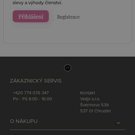
slevy a výhody členství.
Přihlášení
Registrace
ZÁKAZNICKÝ SERVIS
+420 774 076 347
Kontakt
Po - Pá 8:00 - 16:00
Velija s.r.o.
Švermova 539
537 01 Chrudim
O NÁKUPU
expand_more