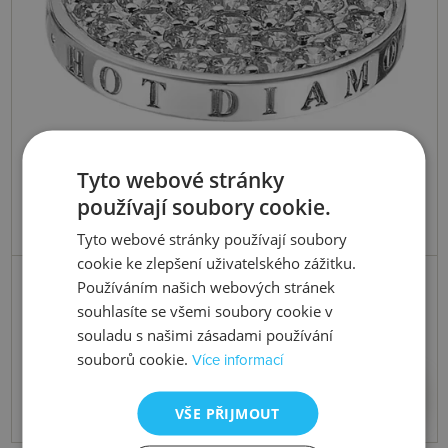
Tyto webové stránky
používají soubory cookie.
Tyto webové stránky používají soubory
cookie ke zlepšení uživatelského zážitku.
Skladem
Používáním našich webových stránek
Přívěsek Emozioni Ice Sparkle Coin
souhlasíte se všemi soubory cookie v
souladu s našimi zásadami používání
souborů cookie.
Více informací
2055 Kč
Koupit
VŠE PŘIJMOUT