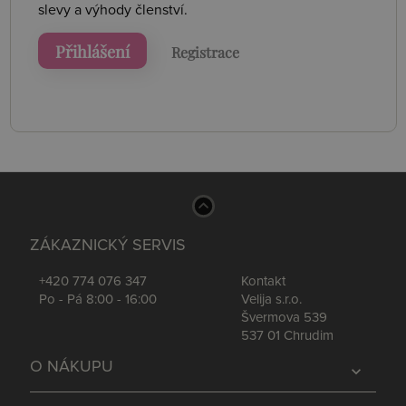
slevy a výhody členství.
Přihlášení
Registrace
ZÁKAZNICKÝ SERVIS
+420 774 076 347
Kontakt
Po - Pá 8:00 - 16:00
Velija s.r.o.
Švermova 539
537 01 Chrudim
O NÁKUPU
expand_more