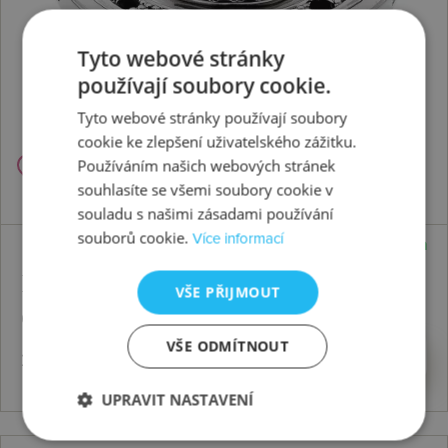
Tyto webové stránky
používají soubory cookie.
Tyto webové stránky používají soubory
cookie ke zlepšení uživatelského zážitku.
Používáním našich webových stránek
souhlasíte se všemi soubory cookie v
souladu s našimi zásadami používání
souborů cookie.
Více informací
Skladem
Přívěsek Emozioni Giorno e Notte
VŠE PŘIJMOUT
Coin
VŠE ODMÍTNOUT
2225 Kč
Koupit
UPRAVIT NASTAVENÍ