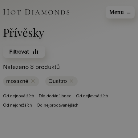
Menu
menu
Přívěsky
equalizer
Filtrovat
Nalezeno 8 produktů
clear
clear
mosazné
Quattro
Od nejnovějších
Dle dodání ihned
Od nejlevnějších
Od nejdražších
Od nejprodávanějších