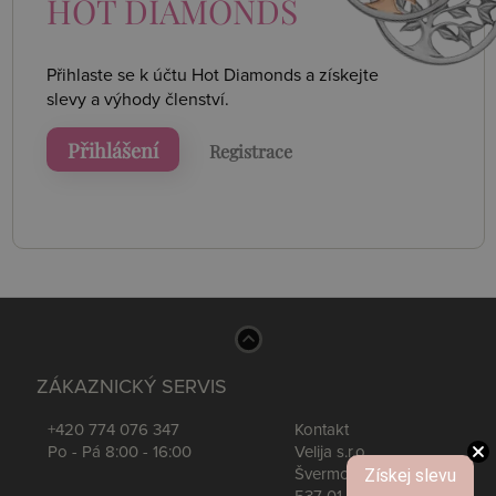
HOT DIAMONDS
Přihlaste se k účtu Hot Diamonds a získejte
slevy a výhody členství.
Přihlášení
Registrace
ZÁKAZNICKÝ SERVIS
+420 774 076 347
Kontakt
Po - Pá 8:00 - 16:00
Velija s.r.o.
Získej slevu
Švermova 539