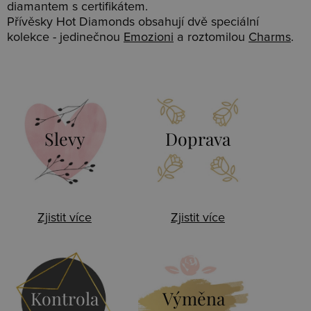
diamantem s certifikátem.
Přívěsky Hot Diamonds obsahují dvě speciální
kolekce - jedinečnou
Emozioni
a roztomilou
Charms
.
Slevy
Doprava
Zjistit více
Zjistit více
Kontrola
Výměna