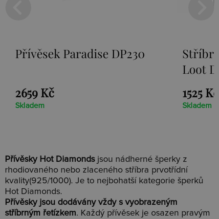
Přívěsek Paradise DP230
Stříbr
Loot D
2659 Kč
1525 Kč
Skladem
Skladem
Přívěsky Hot Diamonds
jsou nádherné šperky z
rhodiovaného nebo zlaceného stříbra prvotřídní
kvality(925/1000). Je to nejbohatší kategorie šperků
Hot Diamonds.
Přívěsky jsou dodávány vždy s vyobrazeným
stříbrným řetízkem
. Každý přívěsek je osazen pravým