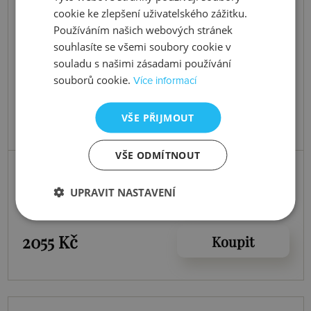
cookie ke zlepšení uživatelského zážitku.
Používáním našich webových stránek
souhlasíte se všemi soubory cookie v
souladu s našimi zásadami používání
souborů cookie.
Více informací
VŠE PŘIJMOUT
VŠE ODMÍTNOUT
Skladem
Přívěsek Emozioni Ice Sparkle Coin
UPRAVIT NASTAVENÍ
2055 Kč
Koupit