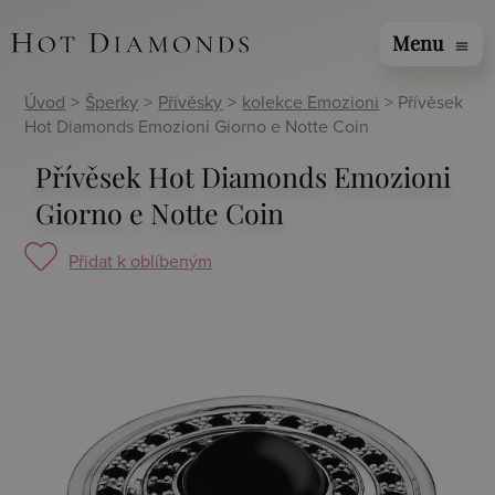
Menu
menu
Úvod
>
Šperky
>
Přívěsky
>
kolekce Emozioni
> Přívěsek
Hot Diamonds Emozioni Giorno e Notte Coin
Přívěsek Hot Diamonds Emozioni
Giorno e Notte Coin
Přidat k oblíbeným