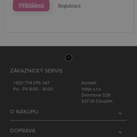
Přihlášení
Registrace
ZÁKAZNICKÝ SERVIS
+420 774 076 347
Kontakt
Po - Pá 8:00 - 16:00
Velija s.r.o.
Švermova 539
537 01 Chrudim
O NÁKUPU
expand_more
DOPRAVA
expand_more