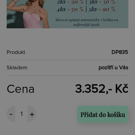
Produkt
DP835
Skladem
pozítří u Vás
Cena
3.352,- Kč
Přidat do košíku