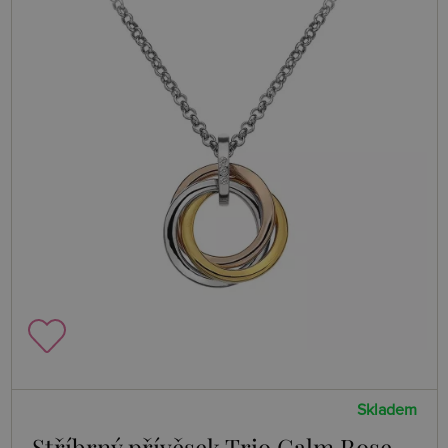
Skladem
Stříbrný přívěsek Trio Calm Rose