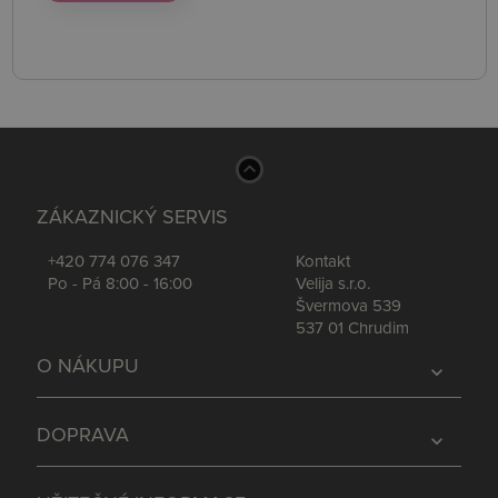
ZÁKAZNICKÝ SERVIS
+420 774 076 347
Kontakt
Po - Pá 8:00 - 16:00
Velija s.r.o.
Švermova 539
537 01 Chrudim
O NÁKUPU
expand_more
DOPRAVA
expand_more