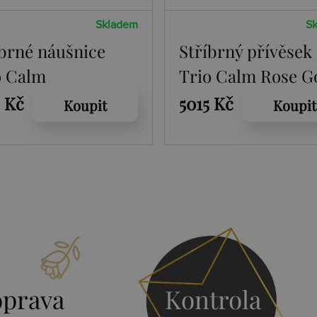
Skladem
S
íbrné náušnice
Stříbrný přívěsek
o Calm
Trio Calm Rose G
2 Kč
5015 Kč
Koupit
Koupit
prava
Kontrola