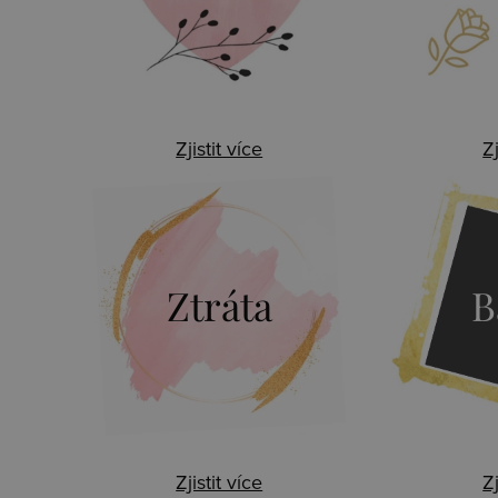
Zjistit více
Zj
Ztráta
B
Zjistit více
Zj