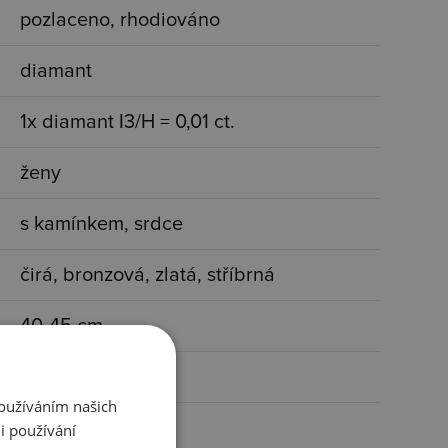
pozlaceno, rhodiováno
diamant
1x diamant I3/H = 0,01 ct.
ženy
s kamínkem, srdce
čirá, bronzová, zlatá, stříbrná
40-45 cm
25x10 mm
Používáním našich
3.90 g
i používání