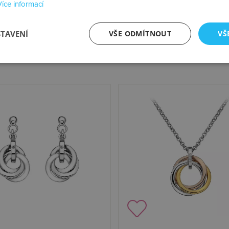
Více informací
STAVENÍ
VŠE ODMÍTNOUT
VŠ