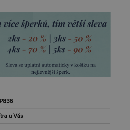
P836
ítra u Vás