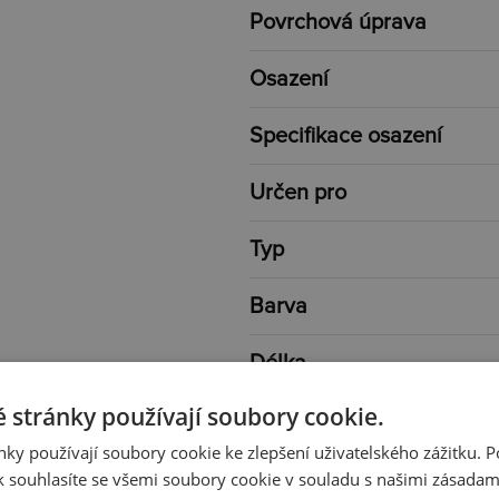
Povrchová úprava
Osazení
Specifikace osazení
Určen pro
Typ
Barva
Délka
 stránky používají soubory cookie.
Rozměr
ky používají soubory cookie ke zlepšení uživatelského zážitku. 
Váha
 souhlasíte se všemi soubory cookie v souladu s našimi zásadam