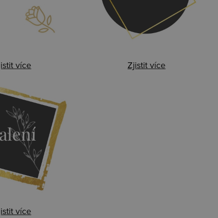
istit více
Zjistit více
alení
istit více