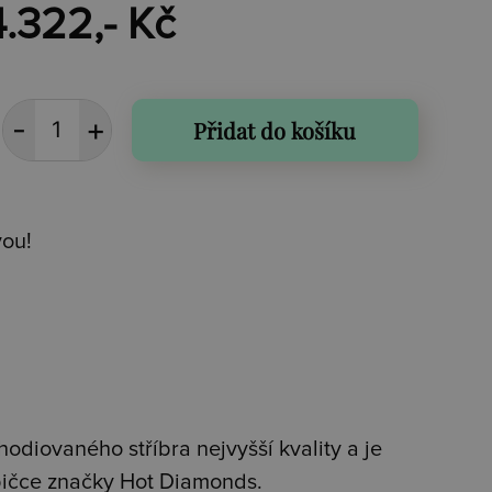
4.322,- Kč
Přidat do košíku
vou!
hodiovaného stříbra nejvyšší kvality a je
bičce značky Hot Diamonds.