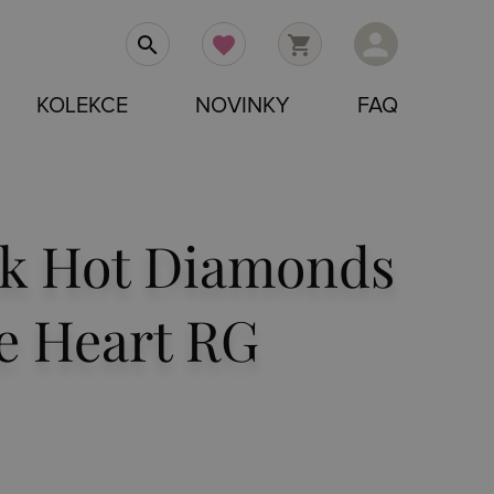
person
search
favorite
shopping_cart
KOLEKCE
NOVINKY
FAQ
ík Hot Diamonds
le Heart RG