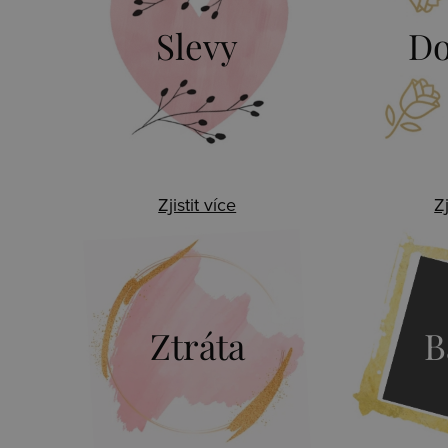
Slevy
Do
Zjistit více
Zj
Ztráta
B