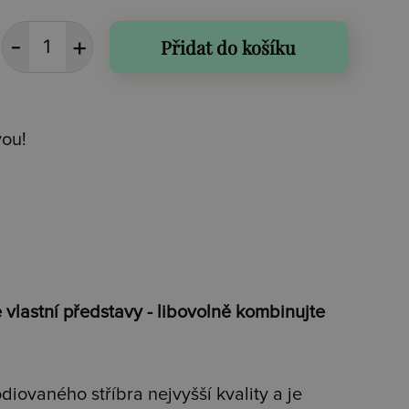
Přidat do košíku
vou!
vlastní představy - libovolně kombinujte
iovaného stříbra nejvyšší kvality a je