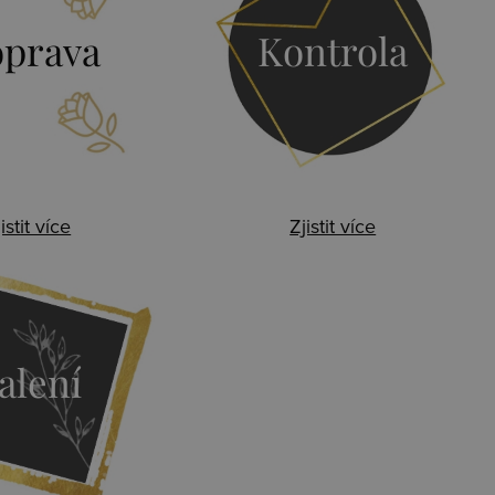
prava
Kontrola
istit více
Zjistit více
alení