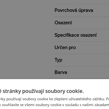
Povrchová úprava
Osazení
Specifikace osazení
Určen pro
Typ
Barva
Délka
 stránky používají soubory cookie.
Váha
ky používají soubory cookie ke zlepšení uživatelského zážitku. 
 souhlasíte se všemi soubory cookie v souladu s našimi zásadam