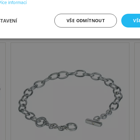
Více informací
STAVENÍ
VŠE ODMÍTNOUT
VŠ