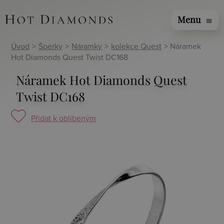
Menu
menu
Úvod
>
Šperky
>
Náramky
>
kolekce Quest
> Náramek
Hot Diamonds Quest Twist DC168
Náramek Hot Diamonds Quest
Twist DC168
Přidat k oblíbeným