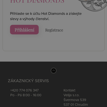
Přihlaste se k účtu Hot Diamonds a získejte
slevy a výhody členství.
Přihlášení
Registrace
ZÁKAZNICKÝ SERVIS
+420 774 076 347
Kontakt
Po - Pá 8:00 - 16:00
Velija s.r.o.
Švermova 539
537 01 Chrudim