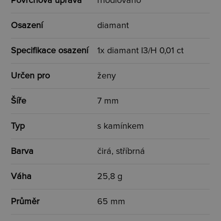
Povrchová úprava
rhodiováno
Osazení
diamant
Specifikace osazení
1x diamant I3/H 0,01 ct
Určen pro
ženy
Šíře
7 mm
Typ
s kamínkem
Barva
čirá, stříbrná
Váha
25,8 g
Průměr
65 mm