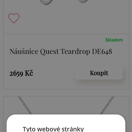
Skladem
Náušnice Quest Teardrop DE648
2659 Kč
Koupit
Tyto webové stránky