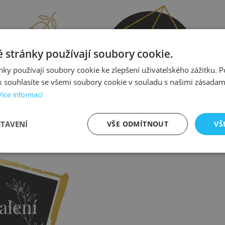
prava
Kontrola
 stránky používají soubory cookie.
ky používají soubory cookie ke zlepšení uživatelského zážitku. 
 souhlasíte se všemi soubory cookie v souladu s našimi zásadam
Více informací
STAVENÍ
VŠE ODMÍTNOUT
VŠ
istit více
Zjistit více
alení