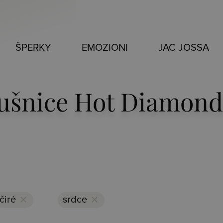
ŠPERKY
EMOZIONI
JAC JOSSA
áušnice Hot Diamond
čiré
clear
srdce
clear