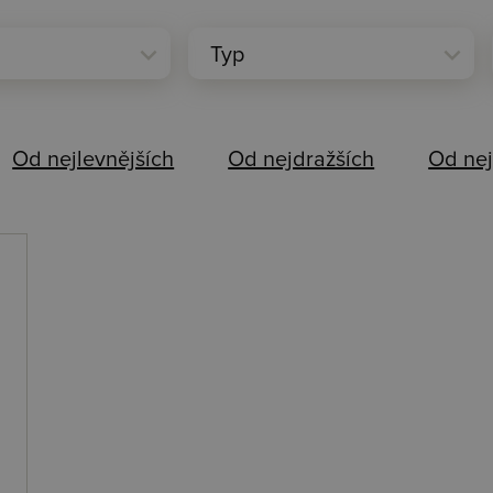
expand_more
expand_more
Typ
Od nejlevnějších
Od nejdražších
Od nej