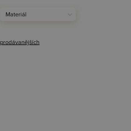
expand_more
Materiál
prodávanějších