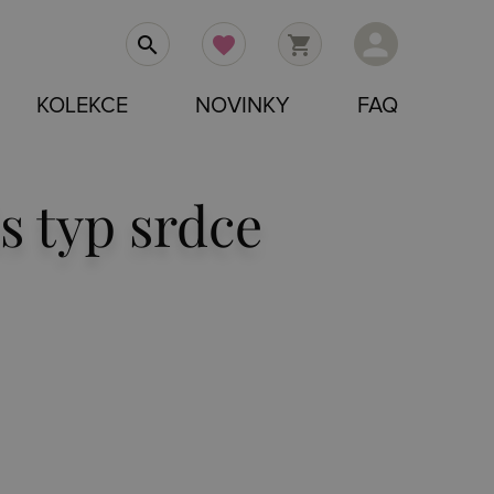
person
search
favorite
shopping_cart
KOLEKCE
NOVINKY
FAQ
s typ srdce