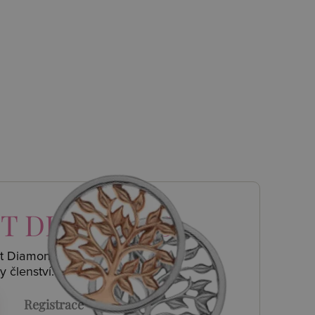
T DIAMONDS
ot Diamonds a
y členství.
Registrace