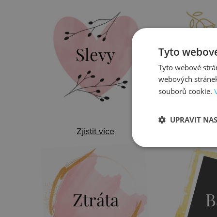
Slevy
Do
Tyto webové
Tyto webové strán
webových stránek
souborů cookie.
UPRAVIT NA
Zjistit více
Zj
Ztráta
B