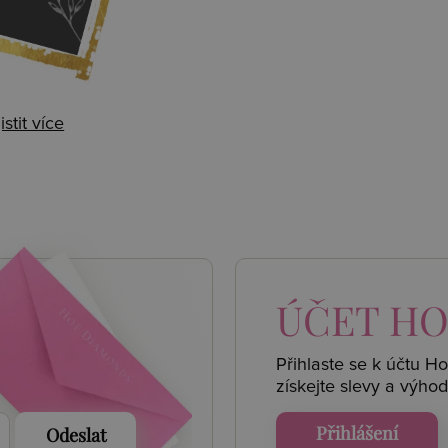
istit více
 AKCE
ÚČET
HO
Přihlaste se k účtu H
získejte
slevy a výhod
Přihlášení
Odeslat