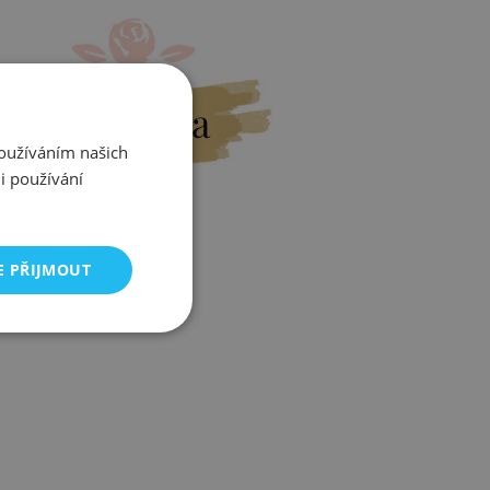
Výměna
Používáním našich
i používání
E PŘIJMOUT
Zjistit více