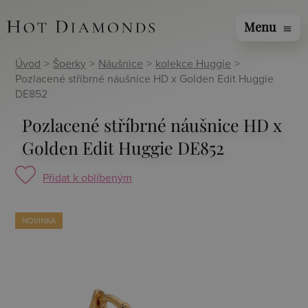
Menu
menu
Úvod
>
Šperky
>
Náušnice
>
kolekce Huggie
>
Pozlacené stříbrné náušnice HD x Golden Edit Huggie
DE852
Pozlacené stříbrné náušnice HD x
Golden Edit Huggie DE852
Přidat k oblíbeným
NOVINKA