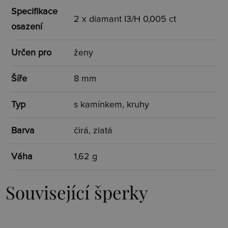
Specifikace
2 x diamant I3/H 0,005 ct
osazení
Určen pro
ženy
Šíře
8 mm
Typ
s kamínkem, kruhy
Barva
čirá, zlatá
Váha
1,62 g
Související šperky