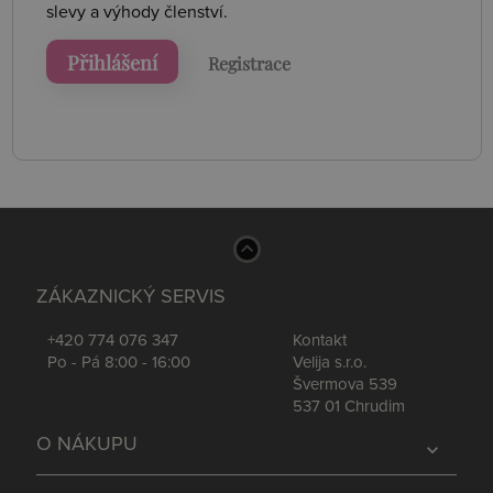
slevy a výhody členství.
Přihlášení
Registrace
ZÁKAZNICKÝ SERVIS
+420 774 076 347
Kontakt
Po - Pá 8:00 - 16:00
Velija s.r.o.
Švermova 539
537 01 Chrudim
O NÁKUPU
expand_more