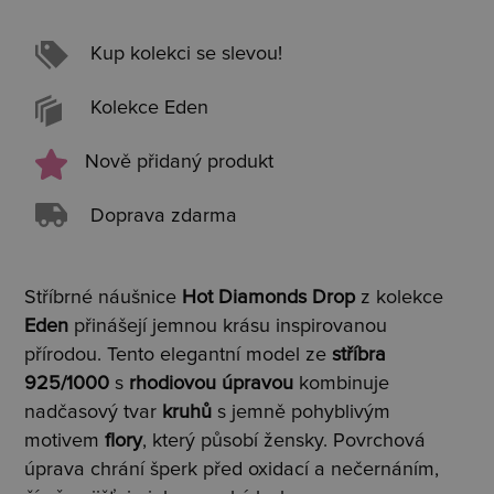
Kup kolekci se slevou!
Kolekce Eden
Nově přidaný produkt
Doprava zdarma
Stříbrné náušnice
Hot Diamonds Drop
z kolekce
Eden
přinášejí jemnou krásu inspirovanou
přírodou. Tento elegantní model ze
stříbra
925/1000
s
rhodiovou úpravou
kombinuje
nadčasový tvar
kruhů
s jemně pohyblivým
motivem
flory
, který působí žensky. Povrchová
úprava chrání šperk před oxidací a nečernáním,