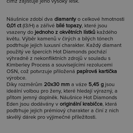
čímž zajišťuje jeho vysoký lesk.
Náušnice zdobí dva
diamanty
o celkové hmotnosti
0,01 ct
(I3/H) a zářivé
bílé topazy
, které jsou
vsazeny do
jednoho z okvětních lístků
každého
květu. Výběr kamenů v čirých a bílých tónech
podtrhuje jejich luxusní charakter. Každý diamant
použitý ve špercích Hot Diamonds pochází
výhradně z nekonfliktních zdrojů v souladu s
Kimberley Process a souvisejícími rezolucemi
OSN, což potvrzuje přiložená
papírová kartička
výrobce.
Díky rozměrům
20x30 mm
a váze
5,45 g
jsou
ideální volbou pro ženy, které hledají výrazný, a
přitom jemný doplněk. Náušnice Hot Diamonds
Eden jsou dodávány v
originální krabičce
, která
podtrhuje jejich prémiový charakter a činí z nich
skvělý dárek pro výjimečné příležitosti.