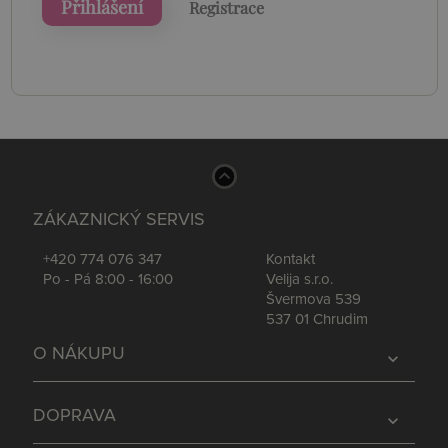
Přihlášení
Registrace
ZÁKAZNICKÝ SERVIS
+420 774 076 347
Kontakt
Po - Pá 8:00 - 16:00
Velija s.r.o.
Švermova 539
537 01 Chrudim
O NÁKUPU
expand_more
DOPRAVA
expand_more