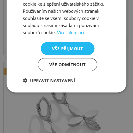
cookie ke zlepšení uživatelského zážitku.
do 26. 8. 2026
Používáním našich webových stránek
Stříbrný náramek Eden DC236
souhlasíte se všemi soubory cookie v
souladu s našimi zásadami používání
souborů cookie.
Více informací
10315 Kč
Koupit
VŠE PŘIJMOUT
VŠE ODMÍTNOUT
NOVINKA
UPRAVIT NASTAVENÍ