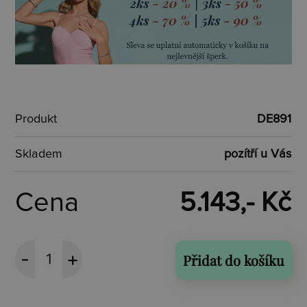
Produkt
DE891
Skladem
pozítří u Vás
Cena
5.143,- Kč
Přidat do košíku